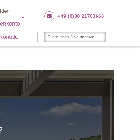
lden
+49 (0)30 21783668
enkonto
Kontakt
?