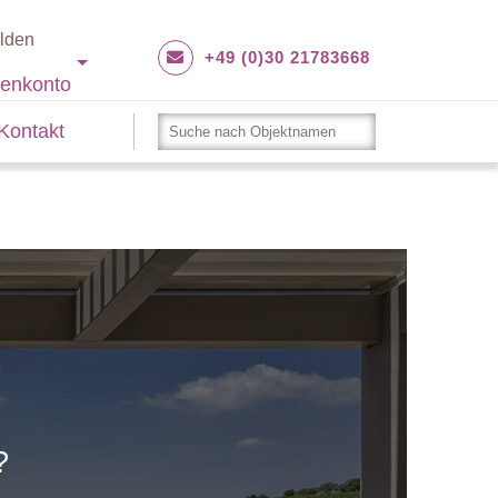
lden
+49 (0)30 21783668
enkonto
Kontakt
?