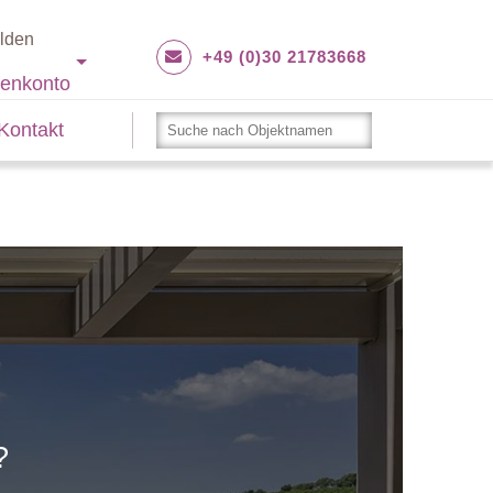
lden
+49 (0)30 21783668
enkonto
Kontakt
?