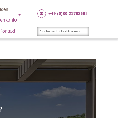
lden
+49 (0)30 21783668
enkonto
Kontakt
?