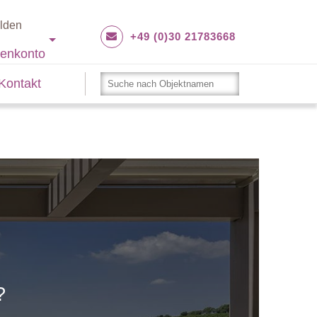
lden
+49 (0)30 21783668
enkonto
Kontakt
?