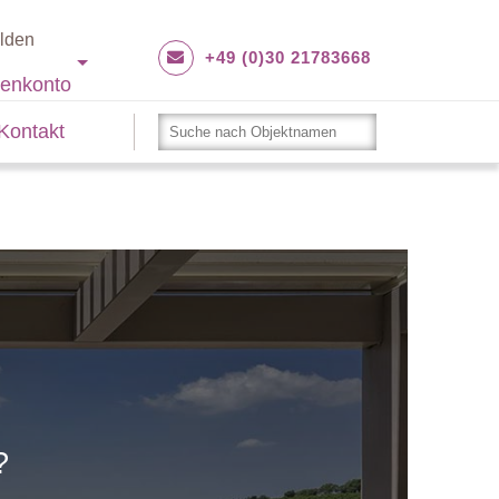
lden
+49 (0)30 21783668
enkonto
Kontakt
?