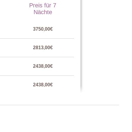
Preis für 7
Nächte
3750,00€
llt werden kann) , Nachttische, Kleiderschrank, Stuhl,
2813,00€
2438,00€
tellt werden kann), Nachttische, Kommode, Sofa,
se mit Tisch und Stühlen.
2438,00€
2813,00€
enmöbel, Sonnenliegen, Sofa, Couchtisch.