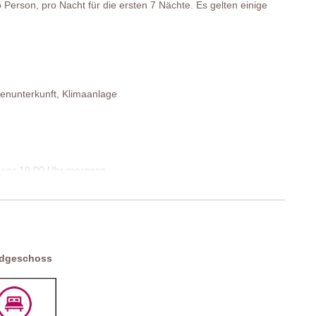
 Person, pro Nacht für die ersten 7 Nächte. Es gelten einige
ellt werden kann), Nachttische, Sessel.
enunterkunft, Klimaanlage
t, WC.
st vor 10:00 Uhr morgens.
plätze und 2 unüberdachte Parkplätze
rdgeschoss