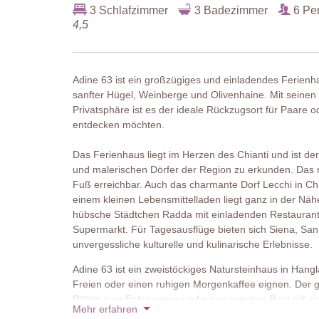
3 Schlafzimmer
3 Badezimmer
6 Pe
4,5
Adine 63 ist ein großzügiges und einladendes Ferienha
sanfter Hügel, Weinberge und Olivenhaine. Mit seinen
Privatsphäre ist es der ideale Rückzugsort für Paare
entdecken möchten.
Das Ferienhaus liegt im Herzen des Chianti und ist d
und malerischen Dörfer der Region zu erkunden. Das
Fuß erreichbar. Auch das charmante Dorf Lecchi in Ch
einem kleinen Lebensmittelladen liegt ganz in der Näh
hübsche Städtchen Radda mit einladenden Restaurant
Supermarkt. Für Tagesausflüge bieten sich Siena, Sa
unvergessliche kulturelle und kulinarische Erlebnisse.
Adine 63 ist ein zweistöckiges Natursteinhaus in Hangl
Freien oder einen ruhigen Morgenkaffee eignen. Der gr
Plätze zum Entspannen und einen privaten Pool mit ei
Mehr erfahren
gemeinsame Stunden eignet.