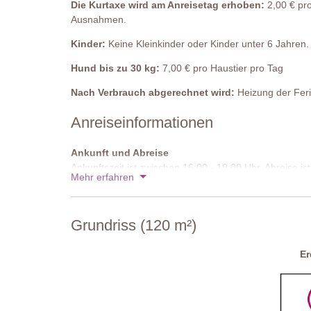
Die Kurtaxe wird am Anreisetag erhoben:
2,00 € pro
Ausnahmen.
Schlafzimmer 3
Doppelbett (welches nicht in zwei Einzelbetten umgest
Kinder:
Keine Kleinkinder oder Kinder unter 6 Jahren.
Ankleidezimmer
Hund bis zu 30 kg:
7,00 € pro Haustier pro Tag
Kleiderschrank, Kommode, Stuhl.
Nach Verbrauch abgerechnet wird:
Heizung der Feri
Angrenzendes Badezimmer
Anreiseinformationen
Badewanne mit Duschvorrichtung, Waschbecken, Bide
Privater Pool
Ankunft und Abreise
Länge: 10 Meter
Ankunftszeit ist zwischen 16:00 - 19:00 Uhr. Abreise i
Mehr erfahren
Breite: 5 Meter
Zufahrtsstraße:
Ungepflastert, ebenmäßig
Tiefe: 1,20 – 1,70 Meter
Zugang: Römische Stufen
Parken:
privat, auf dem Anwesen - 1 überdachte Park
Grundriss (120 m²)
Geöffnet: Mai bis Oktober
Eingezäunt: Nein
Nationaler ID-Code:
IT052013C2HX6LHFNZ
Ausstattung: Sonnenliegen und Pavillon
E
Reinigung: Chlor
Entfernung vom Haus: 20 Meter