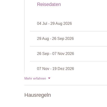
Reisedaten
Gäste-WC
Waschbecken, WC.
Schlafzimmer 1
04 Jul - 29 Aug 2026
Doppelbett (welches nicht in zwei Einzelbetten umgeste
Kommode, Klimaanlage.
29 Aug - 26 Sep 2026
Angrenzendes Badezimmer
Dusche, Waschbecken, Bidet, WC.
26 Sep - 07 Nov 2026
Schlafzimmer 2
Doppelbett (welches nicht in zwei Einzelbetten umges
Kleiderschrank, Klimaanlage, Tür zur Terrasse, Terras
07 Nov - 19 Dez 2026
Angrenzendes Badezimmer
Mehr erfahren
Dusche, Waschbecken, Bidet, WC.
19 Dez - 02 Jan 2027
Erster Stock
Hausregeln
Preise für 2027
Suite
Schreibtisch, Stuhl, Regal, Tür zur Terrasse, Terrass