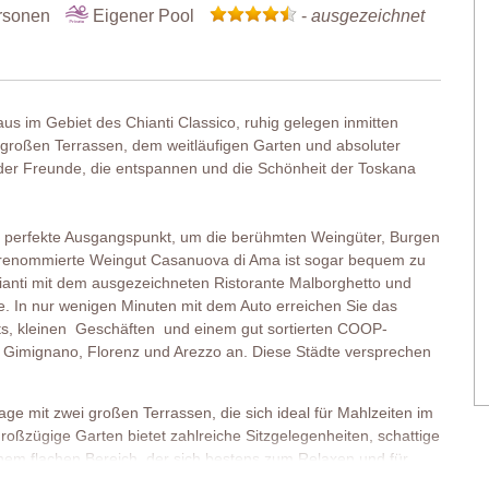
rsonen
Eigener Pool
-
ausgezeichnet
us im Gebiet des Chianti Classico, ruhig gelegen inmitten
 großen Terrassen, dem weitläufigen Garten und absoluter
 oder Freunde, die entspannen und die Schönheit der Toskana
er perfekte Ausgangspunkt, um die berühmten Weingüter, Burgen
 renommierte Weingut Casanuova di Ama ist sogar bequem zu
ianti mit dem ausgezeichneten Ristorante Malborghetto und
e. In nur wenigen Minuten mit dem Auto erreichen Sie das
s, kleinen Geschäften und einem gut sortierten COOP-
n Gimignano, Florenz und Arezzo an. Diese Städte versprechen
age mit zwei großen Terrassen, die sich ideal für Mahlzeiten im
oßzügige Garten bietet zahlreiche Sitzgelegenheiten, schattige
nem flachen Bereich, der sich bestens zum Relaxen und für