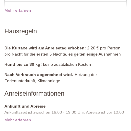
Waschbecken, WC
Mehr erfahren
19 Dez - 02 Jan 2027
3200,00€
Waschküche
Komplett ausgestattet
Preise für 2027
Hausregeln
Erster Stock
Schlafzimmer 1
Die Kurtaxe wird am Anreisetag erhoben:
2,20 € pro Person,
Doppelbett (kann nicht in ein Zweibett-Zimmer umgewandelt
pro Nacht für die ersten 5 Nächte, es gelten einige Ausnahmen
werden), Smart TV, Schrank, antike Stühle, Tisch und Stuhl,
Kamin, Tür auf den gemeinsamen Balkon.
Hund bis zu 30 kg:
keine zusätzlichen Kosten
En-suite Badezimmer
Nach Verbrauch abgerechnet wird:
Heizung der
Dusche, Waschbecken, WC.
Ferienunterkunft, Klimaanlage
Anreiseinformationen
Schlafzimmer 2
Doppelbett (kann nicht in ein Zweibett-Zimmer umgewandelt
werden), Smart TV, Schrank, antiker Stuhl, Terrassentüren auf
Ankunft und Abreise
den gemeinsamen Balkon.
Ankunftszeit ist zwischen 16:00 - 19:00 Uhr. Abreise ist vor 10:00
Uhr morgens.
Mehr erfahren
En-suite Badezimmer
Zufahrtsstraße:
Ungepflastert, unregelmäßig, wir empfehlen ein
Dusche, Waschbecken, WC.