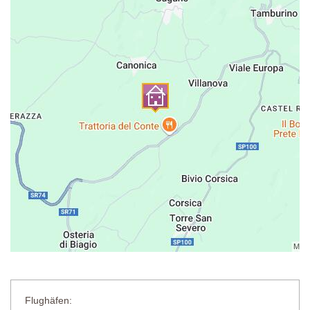
Voll ausgestattet, Esstisch, Stühle, Sofa, Sessel, Couchtisch, Tür
zur Terrasse.
Schlafzimmer 5
Doppelbett (kann nicht in ein Zweibett-Zimmer umgewandelt
werden), Nachttische, Smart-TV, Kleiderschrank.
Badezimmer
Dusche, Doppelwaschbecken, Bidet, WC.
Schlafzimmer 6
Zwei Einzelbetten (welche auf Anfrage in ein Doppelbett
umgestellt werden können), Smart-TV, Nachttische,
Kleiderschrank.
Privatpool
Länge: 8.5 Meter
Breite: 3.5 Meter
Tiefe: 1 bis 1.45 Meter
Zugang: Metallleiter
Geöffnet: Mai bis September
Flughäfen:
Umzäunung: nein