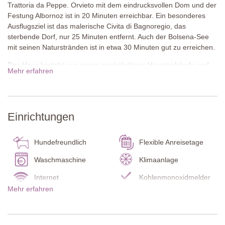
Trattoria da Peppe. Orvieto mit dem eindrucksvollen Dom und der
Festung Albornoz ist in 20 Minuten erreichbar. Ein besonderes
Ausflugsziel ist das malerische Civita di Bagnoregio, das
sterbende Dorf, nur 25 Minuten entfernt. Auch der Bolsena-See
mit seinen Naturstränden ist in etwa 30 Minuten gut zu erreichen.
Das Haus besteht aus einem zweistöckigen Hauptgebäude und
Mehr erfahren
einem separaten Nebenhaus mit zwei Schlafzimmern. Es wurde
aus für diese Region typischem Vulkangestein gebaut, mit
Ziegelakzenten an Fenstern und Ecken. Im gepflegten Garten
lädt eine überdachte Terrasse mit Blick auf den Pool zum Essen
Einrichtungen
im Freien ein.
Innen sorgen farbenfrohe Wände, gemütliche Möbel und
Hundefreundlich
Flexible Anreisetage
großzügige Räume für sofortiges Wohlfühlen. Die große Küche
und der lichtdurchflutete Wintergarten mit Poolblick sind
Waschmaschine
Klimaanlage
besondere Highlights.
Internet
Kohlenmonoxidmelder
Mehr erfahren
Gäste können frische Hofprodukte wie Milch, Eier, Käse und
Rauchmelder
Feuerlöscher
Fleisch kaufen. Eine kostenlose Führung mit Käseverkostung auf
Babybett / Hochstuhl
Küche
einem nahegelegenen Bio-Ziegenhof ist inklusive. Außerdem
stehen vier Mountainbikes, ein holzbefeuerter Whirlpool sowie