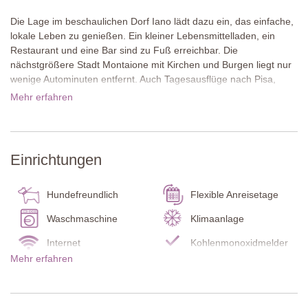
Die Lage im beschaulichen Dorf Iano lädt dazu ein, das einfache,
lokale Leben zu genießen. Ein kleiner Lebensmittelladen, ein
Restaurant und eine Bar sind zu Fuß erreichbar. Die
nächstgrößere Stadt Montaione mit Kirchen und Burgen liegt nur
wenige Autominuten entfernt. Auch Tagesausflüge nach Pisa,
Siena und in die Weinregion Chianti bieten sich von hier aus ideal
Mehr erfahren
an.
Das Ferienhaus wurde aus Ziegelstein gebaut und ist teilweise
gelb gestrichen. Es ist von einem gepflegten Garten umgeben, in
Einrichtungen
dem Zitronenbäume in Terrakottatöpfen und blühende Pflanzen
ein mediterranes Ambiente schaffen. Eine dichte Hecke sorgt für
Privatsphäre, während der umzäunte Pool zusätzliche Sicherheit
Hundefreundlich
Flexible Anreisetage
für Familien bietet. Unter einem Pavillon steht ein großer Esstisch
für Mahlzeiten im Freien bereit. Weitere kleine Sitzbereiche
Waschmaschine
Klimaanlage
verteilen sich rund ums Ferienhaus.
Internet
Kohlenmonoxidmelder
Mehr erfahren
Alle Wohnräume befinden sich im Erdgeschoss. Eine Treppe, die
Rauchmelder
Feuerlöscher
zu einem kleinen Bereich mit Fitnessgeräten führt, ist am unteren
Pool Badelaken
Babybett / Hochstuhl
Ende mit einem Schutzgitter gesichert, um die Sicherheit kleiner
Kinder zu gewährleisten. Im Inneren wurde La Sassolina mit viel