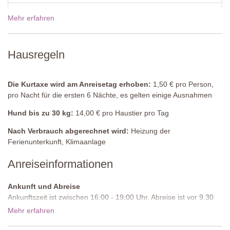
Schrank, Kommode, Stuhl, Klimaanlage.
Mehr erfahren
Preise für 2027
Schlafzimmer 2
Zweibettzimmer (kann in ein Doppelbett umgestellt werden),
Schrank, Stuhl, Aufbewahrungsbox, Klimaanlage.
Hausregeln
Schlafzimmer 3
Doppelbett als Himmelbett (kann nicht in ein Zweibettzimmer
Die Kurtaxe wird am Anreisetag erhoben:
1,50 € pro Person,
umgestellt werden), Schrank, Kommode,
pro Nacht für die ersten 6 Nächte, es gelten einige Ausnahmen
Wäschetruhe, Klimaanlage.
Hund bis zu 30 kg:
14,00 € pro Haustier pro Tag
Schlafzimmer 4
Zweibettzimmer (kann in ein Doppelbett umgestellt werden),
Nach Verbrauch abgerechnet wird:
Heizung der
Stuhl, zwei kleine Schränke, Klimaanlage.
Ferienunterkunft, Klimaanlage
Anreiseinformationen
Badezimmer
Dusche, Waschbecken, WC.
Ankunft und Abreise
Badezimmer
Ankunftszeit ist zwischen 16:00 - 19:00 Uhr. Abreise ist vor 9.30
Dusche, Waschbecken, WC, Bidet.
Uhr morgens.
Mehr erfahren
Zufahrtsstraße:
Gepflastert
Badezimmer