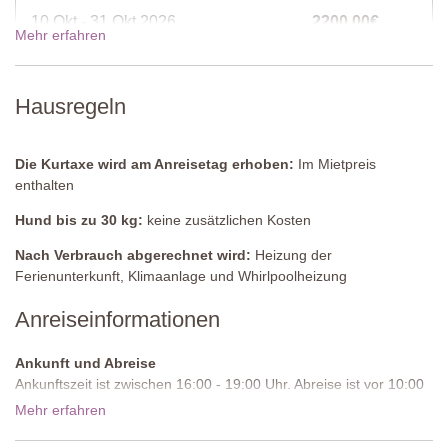
10 Okt - 31 Okt 2026
2200,00€
Erster Stock
Mehr erfahren
Schlafzimmer 1
31 Okt - 19 Dez 2026
1600,00€
Zweibettzimmer (kann in ein Doppelbett umgestellt werden),
Hausregeln
Kommode.
En-suite Badezimmer
19 Dez - 02 Jan 2027
4800,00€
Dusche, Waschbecken, WC.
Die Kurtaxe wird am Anreisetag erhoben:
Im Mietpreis
enthalten
Schlafzimmer 2
Preise für 2027
Zweibettzimmer (kann in ein Doppelbett umgestellt werden),
Hund bis zu 30 kg:
keine zusätzlichen Kosten
Schrank, Kommode, Stuhl.
Nach Verbrauch abgerechnet wird:
Heizung der
En-suite Badezimmer
Ferienunterkunft, Klimaanlage und Whirlpoolheizung
Dusche, Waschbecken, WC.
Anreiseinformationen
Schlafzimmer 3
Doppelbett (kann nicht in ein Zweibettzimmer umgestellt werden),
Ankunft und Abreise
Schrank, Kommode, zwei Stühle.
Ankunftszeit ist zwischen 16:00 - 19:00 Uhr. Abreise ist vor 10:00
Uhr morgens.
En-suite Badezimmer
Mehr erfahren
Dusche, Waschbecken, WC.
Zufahrtsstraße:
Gepflastert