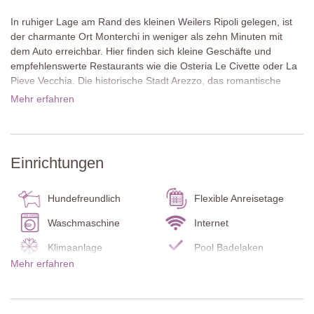
In ruhiger Lage am Rand des kleinen Weilers Ripoli gelegen, ist
der charmante Ort Monterchi in weniger als zehn Minuten mit
dem Auto erreichbar. Hier finden sich kleine Geschäfte und
empfehlenswerte Restaurants wie die Osteria Le Civette oder La
Pieve Vecchia. Die historische Stadt Arezzo, das romantische
Cortona, die Kunststadt Siena und der Trasimeno-See laden
Mehr erfahren
ebenso zu Tagesausflügen ein wie die benachbarte Region
Umbrien mit Perugia und Assisi.
Der großzügige Garten ist mit blühenden Beeten, gepflegten
Einrichtungen
Rasenflächen und einer überdachten Terrasse mit Esstisch und
Stühlen ein perfekter Ort für Mahlzeiten im Freien. Der Pool ist mit
Terrakottafliesen eingefasst und von großen Pflanztöpfen
Hundefreundlich
Flexible Anreisetage
umgeben. Die verschiedenen Ebenen des Gartens sind durch
eine charmante, von Pflanzen gesäumte Steintreppe miteinander
Waschmaschine
Internet
verbunden und laden zum Verweilen ein.
Klimaanlage
Pool Badelaken
Mehr erfahren
Im Inneren erwarten die Gäste liebevoll eingerichtete Räume mit
Babybett / Hochstuhl
Kohlenmonoxidmelder
freigelegten Holzbalkendecken, Terrakottaböden und stilvollen
Rauchmelder
Feuerlöscher
antiken Möbeln. Zarte Wandmotive in warmen Pastelltönen
sorgen für ein einladendes Ambiente. Der alte Turm beherbergt