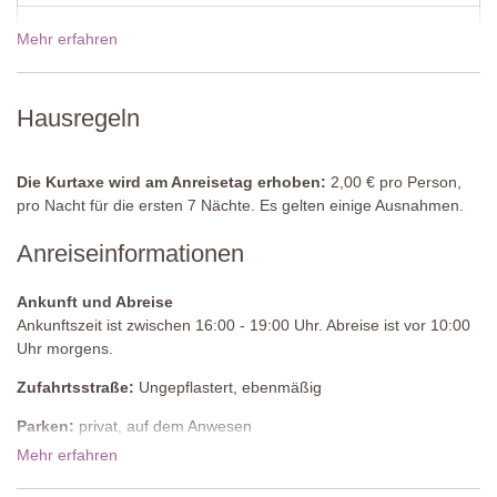
Schlafzimmer 2
Mehr erfahren
Preise für 2027
Doppelbett (welches nicht in zwei Einzelbetten umgestellt werden
kann), Nachttischen, Smart TV, Kleiderschrank, Klimaanlage,
Türe zur Terrasse mit Tisch und Stühlen.
Hausregeln
Angrenzendes Badezimmer
Dusche, Doppelwaschbecken, Bidet, WC.
Die Kurtaxe wird am Anreisetag erhoben:
2,00 € pro Person,
Privatpool
pro Nacht für die ersten 7 Nächte. Es gelten einige Ausnahmen.
Länge: 8 Meter
Anreiseinformationen
Breite: 3 Meter
Tiefe: 1,4 Meter
Zugang: Römische Stufen
Ankunft und Abreise
Geöffnet: immer offen
Ankunftszeit ist zwischen 16:00 - 19:00 Uhr. Abreise ist vor 10:00
Umzäunung: Nein
Uhr morgens.
Ausstattung: Sonnenliegen
Zufahrtsstraße:
Ungepflastert, ebenmäßig
Reinigung: Salz
Entfernung von der Unterkunft: 5 Meter
Parken:
privat, auf dem Anwesen
Mehr erfahren
Nationaler ID-Code:
IT052013C2XMFH7GZV