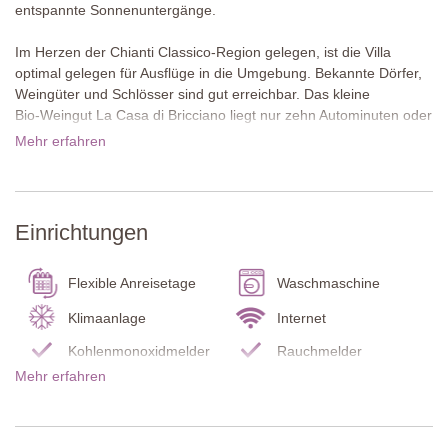
entspannte Sonnenuntergänge.
Im Herzen der Chianti Classico‑Region gelegen, ist die Villa
optimal gelegen für Ausflüge in die Umgebung. Bekannte Dörfer,
Weingüter und Schlösser sind gut erreichbar. Das kleine
Bio‑Weingut La Casa di Bricciano liegt nur zehn Autominuten oder
30 Gehminuten entfernt, während das berühmte Castello di Brolio
Mehr erfahren
und das moderne Kunst‑Schloss Castello di Ama jeweils etwa
12 Kilometer entfernt sind. Die lebendige Stadt Gaiole in Chianti
mit Restaurants, Geschäften, Supermarkt und Fahrradverleih ist
weniger als zehn Minuten entfernt. Siena, Florenz, Arezzo und
Einrichtungen
San Gimignano eignen sich ebenfalls perfekt für Tagesausflüge.
Das aus Naturstein errichtete Haus ist umgeben von gepflegten
Flexible Anreisetage
Waschmaschine
Rasenflächen und verfügt über zwei einladende Terrassen, eine
für Essen im Freien, die andere mit Lounge‑Möbeln für
Klimaanlage
Internet
entspannte Stunden.
Kohlenmonoxidmelder
Rauchmelder
Mehr erfahren
Im Inneren erstreckt sich das Haus über ein Erdgeschoss und ein
Feuerlöscher
Garten
Mezzanin mit Travertinböden, hochwertigen Möbeln und sorgfältig
Wohnzimmer
TV
ausgewählten Details, die Wärme und Charakter verleihen. Villa
Montemarcoli vereint modernen Komfort, natürliche Schönheit
Küche
Herd