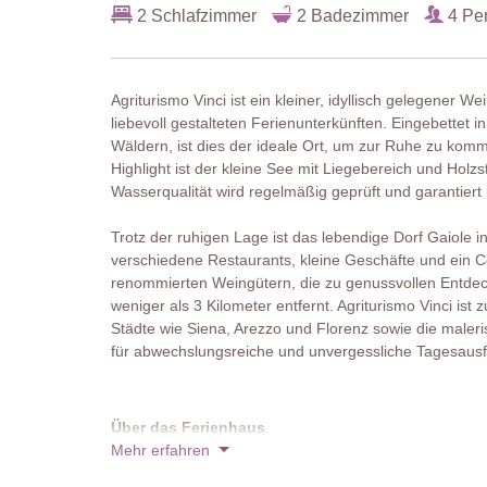
2 Schlafzimmer
2 Badezimmer
4 Pe
Agriturismo Vinci ist ein kleiner, idyllisch gelegener W
liebevoll gestalteten Ferienunterkünften. Eingebettet
Wäldern, ist dies der ideale Ort, um zur Ruhe zu komm
Highlight ist der kleine See mit Liegebereich und Ho
Wasserqualität wird regelmäßig geprüft und garantie
Trotz der ruhigen Lage ist das lebendige Dorf Gaiole in
verschiedene Restaurants, kleine Geschäfte und ein 
renommierten Weingütern, die zu genussvollen Entdec
weniger als 3 Kilometer entfernt. Agriturismo Vinci is
Städte wie Siena, Arezzo und Florenz sowie die maleri
für abwechslungsreiche und unvergessliche Tagesausf
Über das Ferienhaus
Nicchio ist ein freistehendes Ferienhaus aus Naturste
Mehr erfahren
mit schönem Blick auf den See. Der gepflegte Garten