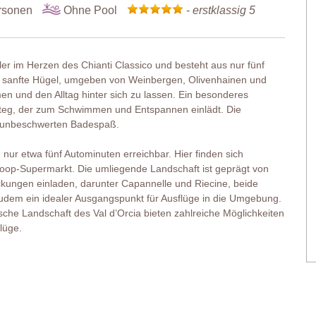
rsonen
Ohne Pool
-
erstklassig 5
eiler im Herzen des Chianti Classico und besteht aus nur fünf
 in sanfte Hügel, umgeben von Weinbergen, Olivenhainen und
en und den Alltag hinter sich zu lassen. Ein besonderes
lzsteg, der zum Schwimmen und Entspannen einlädt. Die
rt unbeschwerten Badespaß.
 nur etwa fünf Autominuten erreichbar. Hier finden sich
Coop-Supermarkt. Die umliegende Landschaft ist geprägt von
kungen einladen, darunter Capannelle und Riecine, beide
t zudem ein idealer Ausgangspunkt für Ausflüge in die Umgebung.
sche Landschaft des Val d’Orcia bieten zahlreiche Möglichkeiten
lüge.
in, etwas abseits der übrigen Häuser des Weilers gelegen und
 bietet viel Raum zum Entspannen, während die separate Ess-