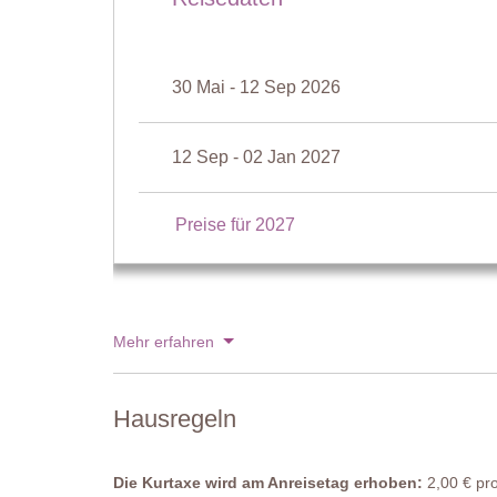
See:
Länge:
300 Meter
Breite:
150 Meter
Tiefe:
10 Meter
30 Mai - 12 Sep 2026
Zugang über:
-
Öffnungszeiten:
Jan bis Dec
Umzäunt:
Nein
12 Sep - 02 Jan 2027
Ausstattung:
Nein
Reinigung:
Nein
Entfernung vom Ferienhaus:
100 Meter
Preise für 2027
Mehr erfahren
Hausregeln
Die Kurtaxe wird am Anreisetag erhoben:
2,00 € pro