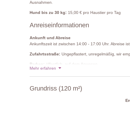
Ausnahmen.
Hund bis zu 30 kg:
15,00 € pro Haustier pro Tag
Anreiseinformationen
Ankunft und Abreise
Ankunftszeit ist zwischen 14:00 - 17:00 Uhr. Abreise i
Zufahrtsstraße:
Ungepflastert, unregelmäßig, wir emp
Parken:
öffentlich, auf dem Anwesen
Mehr erfahren
Nationaler ID-Code:
IT052013B5CG5PK4F6
Grundriss (120 m²)
E