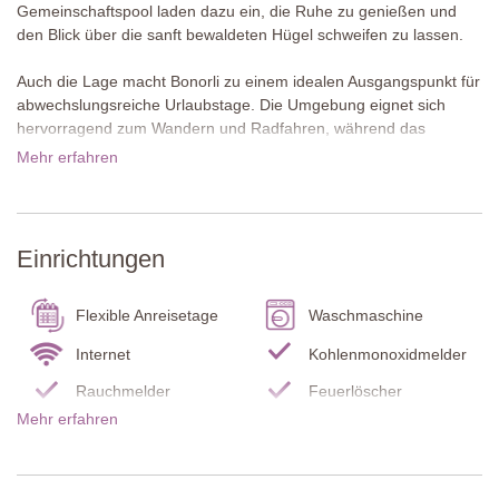
Gemeinschaftspool laden dazu ein, die Ruhe zu genießen und
den Blick über die sanft bewaldeten Hügel schweifen zu lassen.
Auch die Lage macht Bonorli zu einem idealen Ausgangspunkt für
abwechslungsreiche Urlaubstage. Die Umgebung eignet sich
hervorragend zum Wandern und Radfahren, während das
hübsche Castellina in Chianti mit seinen Geschäften und guten
Mehr erfahren
Restaurants nur etwa 9 km entfernt liegt. Etwas weiter entfernt
bietet Poggibonsi sämtliche Einkaufsmöglichkeiten, darunter auch
mehrere große Supermärkte. Von dort aus lässt sich Florenz
bequem und stressfrei mit dem Zug besuchen. San Gimignano,
Einrichtungen
Volterra und Siena sind ebenfalls nur einige der vielen
lohnenswerten Ziele für Tagesausflüge.
Flexible Anreisetage
Waschmaschine
Über diese Ferienunterkunft
Boscaiolo ist ein charmantes Ferienwohnung im Erdgeschoss mit
Internet
Kohlenmonoxidmelder
zwei Terrassen, die schöne Plätze für entspannte Stunden im
Rauchmelder
Feuerlöscher
Freien bieten. Umgeben von den gepflegten Rasenflächen der
Mehr erfahren
Gemeinschaftsgärten lässt sich hier das Leben draußen in vollen
Babybett / Hochstuhl
Endreinigung
Zügen genießen, sei es bei Mahlzeiten unter freiem Himmel oder
Bettwäsche und
Kühl-/ Gefrierschrank
beim entspannten Verweilen. Im Inneren sorgen traditionelle
Handtücher
Holzbalkendecken und eine komfortable Einrichtung für eine