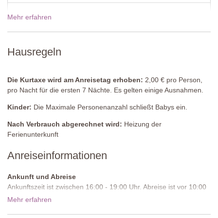
Zugang
: römische Stufen
Geöffnet
: Juni bis September
Mehr erfahren
19 Dez - 02 Jan 2027
775,00€
Umzäunung
: Ja
Ausstattung
: Ohne zusätzliche Ausstattung
Reinigung
: Chlor
Preise für 2027
Hausregeln
Entfernung von der Unterkunft
: 30 Meter
Die Kurtaxe wird am Anreisetag erhoben:
2,00 € pro Person,
pro Nacht für die ersten 7 Nächte. Es gelten einige Ausnahmen.
Kinder:
Die Maximale Personenanzahl schließt Babys ein.
Nach Verbrauch abgerechnet wird:
Heizung der
Ferienunterkunft
Anreiseinformationen
Ankunft und Abreise
Ankunftszeit ist zwischen 16:00 - 19:00 Uhr. Abreise ist vor 10:00
Uhr morgens.
Mehr erfahren
Zufahrtsstraße:
Ungepflastert, unregelmäßig, wir empfehlen ein