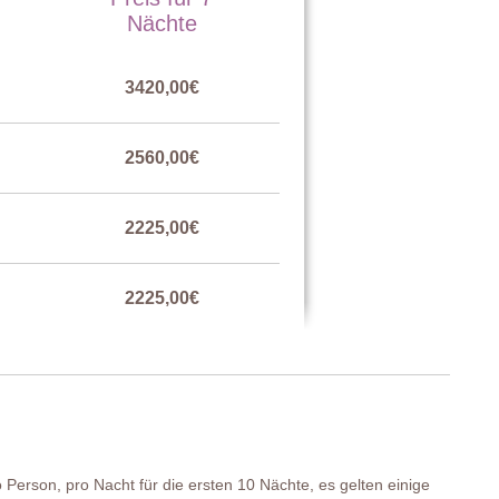
Nächte
frage bei der Buchung in zwei Doppelbetten umgewandelt
lügeltüren zur Terrasse.
3420,00€
tellt werden kann), Nachttischchen, Kommode.
2560,00€
2225,00€
2225,00€
2560,00€
 Person, pro Nacht für die ersten 10 Nächte, es gelten einige