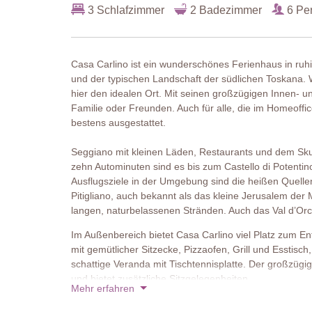
3 Schlafzimmer
2 Badezimmer
6 Pe
Casa Carlino ist ein wunderschönes Ferienhaus in ruh
und der typischen Landschaft der südlichen Toskana. 
hier den idealen Ort. Mit seinen großzügigen Innen- u
Familie oder Freunden. Auch für alle, die im Homeoffi
bestens ausgestattet.
Seggiano mit kleinen Läden, Restaurants und dem Skulp
zehn Autominuten sind es bis zum Castello di Potent
Ausflugsziele in der Umgebung sind die heißen Quelle
Pitigliano, auch bekannt als das kleine Jerusalem de
langen, naturbelassenen Stränden. Auch das Val d’Orcia
Im Außenbereich bietet Casa Carlino viel Platz zum En
mit gemütlicher Sitzecke, Pizzaofen, Grill und Esstisch
schattige Veranda mit Tischtennisplatte. Der großzügig
und bietet zusätzliche Sitzgelegenheiten.
Mehr erfahren
Das zweistöckige Haus wurde mit viel Liebe zum Detail