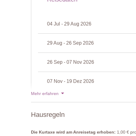
Schlafzimmer 2
Zwei Einzelbetten mit Ausziehfunktion (welche bei An
werden können), Nachttischchen, Kleiderschrank, TV, F
04 Jul - 29 Aug 2026
Schlafzimmer 3
Doppelbett (welches nicht in zwei Einzelbetten umges
29 Aug - 26 Sep 2026
Badezimmer
Dusche, Waschbecken, Bidet, WC.
26 Sep - 07 Nov 2026
Waschküche
Waschmaschine, Trockner, Waschbecken, WC.
07 Nov - 19 Dez 2026
Privater beheizbarer Pool
Mehr erfahren
Länge: 12 Meter
Breite: 6 Meter
19 Dez - 02 Jan 2027
Tiefe: 1.1 - 1.9 Meter
Zugang: Römische Stufen
Hausregeln
Preise für 2027
Geöffnet: Mai bis September
Umzäunung: Ja
Ausstattung: Sonnenliegen, Sonnenschirme, Sitzecke.
Die Kurtaxe wird am Anreisetag erhoben:
1,00 € pro