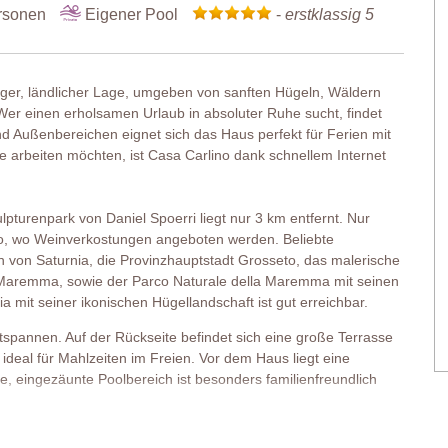
rsonen
Eigener Pool
-
erstklassig 5
iger, ländlicher Lage, umgeben von sanften Hügeln, Wäldern
Wer einen erholsamen Urlaub in absoluter Ruhe sucht, findet
nd Außenbereichen eignet sich das Haus perfekt für Ferien mit
ce arbeiten möchten, ist Casa Carlino dank schnellem Internet
turenpark von Daniel Spoerri liegt nur 3 km entfernt. Nur
ino, wo Weinverkostungen angeboten werden. Beliebte
n von Saturnia, die Provinzhauptstadt Grosseto, das malerische
r Maremma, sowie der Parco Naturale della Maremma mit seinen
 mit seiner ikonischen Hügellandschaft ist gut erreichbar.
tspannen. Auf der Rückseite befindet sich eine große Terrasse
, ideal für Mahlzeiten im Freien. Vor dem Haus liegt eine
e, eingezäunte Poolbereich ist besonders familienfreundlich
 restauriert. Holzbalkendecken, freigelegte Natursteinwände