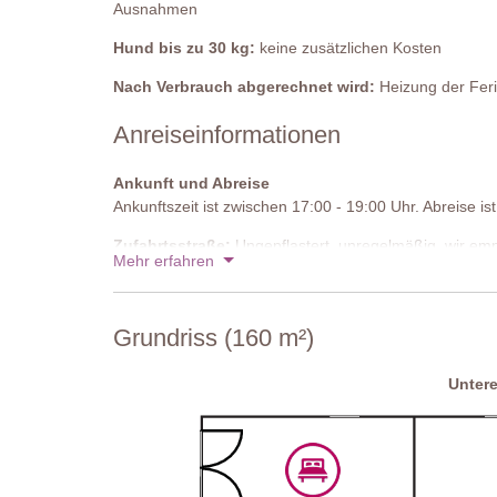
Reinigung: Salzwasserchlorierung
Ausnahmen
Entfernung zur Unterkunft: 9 Meter
Hund bis zu 30 kg:
keine zusätzlichen Kosten
Heizung: auf Anfrage im Voraus verfügbar
Nach Verbrauch abgerechnet wird:
Heizung der Feri
Anreiseinformationen
Ankunft und Abreise
Ankunftszeit ist zwischen 17:00 - 19:00 Uhr. Abreise i
Zufahrtsstraße:
Ungepflastert, unregelmäßig, wir emp
Mehr erfahren
Parken:
privat, auf dem Anwesen - 2 unüberdachte Pa
Nationaler ID-Code:
IT053025C25UXE6SD6
Grundriss (160 m²)
Unter