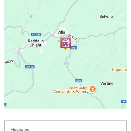
Poolhaus: Waschbecken, Kühlschrank, Tisch, Stühle, Pergola
Badezimmer: Waschbecken, WC (unterhalb des Poolbereichs)
Reinigung: Salz
Entfernung von der Unterkunft: 50 Meter
Flughäfen: