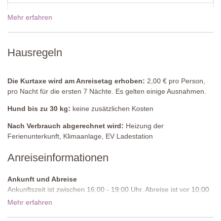
Klimaanlage, Fliegengitter, Terrassentür, Terrasse mit Tisch und
Stühlen.
Mehr erfahren
19 Dez - 02 Jan 2027
4350,00€
Angrenzendes Badezimmer
Dusche, Waschbecken, Bidet, WC.
Preise für 2027
Hausregeln
Schlafzimmer 3
Doppelbett (welches nicht in zwei Einzelbetten umgestellt werden
Die Kurtaxe wird am Anreisetag erhoben:
2,00 € pro Person,
kann), Nachttische, Beistelltische, Sessel, Einbauschrank,
pro Nacht für die ersten 7 Nächte. Es gelten einige Ausnahmen.
Schreibtisch, Stühle, Fliegengitter, Klimaanlage, Terrassentür,
Terrasse mit Tisch und Stühlen.
Hund bis zu 30 kg:
keine zusätzlichen Kosten
Angrenzendes Badezimmer
Nach Verbrauch abgerechnet wird:
Heizung der
Dusche, Waschbecken, Bidet, WC.
Ferienunterkunft, Klimaanlage, EV Ladestation
Anreiseinformationen
Hauswirtschaftsraum
Waschbecken, Waschmaschine.
Ankunft und Abreise
Erster Stock
Ankunftszeit ist zwischen 16:00 - 19:00 Uhr. Abreise ist vor 10:00
Uhr morgens.
Mehr erfahren
Küche/Wohnzimmer/Esszimmer
Zufahrtsstraße:
Ungepflastert, ebenmäßig
Sofas, Couchtisch, Smart-TV, Kaminofen, runder Tisch und