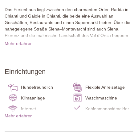
Das Ferienhaus liegt zwischen den charmanten Orten Radda in
Chianti und Gaiole in Chianti, die beide eine Auswahl an
Geschäften, Restaurants und einen Supermarkt bieten. Über die
nahegelegene Straße Siena–Montevarchi sind auch Siena,
Florenz und die malerische Landschaft des Val d'Orcia bequem
zu erreichen. Casale Beretuzzo ist somit ein hervorragender
Mehr erfahren
Ausgangspunkt für Ausflüge durch die Toskana.
Mit viel Liebe zum Detail und unter Verwendung des
ursprünglichen, vor Ort geborgenen Steins wurde die Villa stilvoll
Einrichtungen
restauriert und verbindet so traditionellen toskanischen Charakter
mit modernem Wohnkomfort. Terrakottaböden, weiß getünchte
Balkendecken und helles Dekor schaffen eine elegante
Hundefreundlich
Flexible Anreisetage
Atmosphäre. Die offenen Terrassen laden zum Essen im Freien
und Entspannen ein. Der Pool unterhalb des Hauses bietet einen
Klimaanlage
Waschmaschine
herrlichen Blick auf die umliegende Landschaft.
Internet
Kohlenmonoxidmelder
Mehr erfahren
Neben dem Ferienhaus steht das Haupthaus des Anwesens - ein
Rauchmelder
Ensuite Badezimmer
liebevoll erhaltenes Gebäude, das den authentischen Charakter
Wohnzimmer
Terrasse
des Landguts unterstreicht. An manchen Wochenenden wird es
gelegentlich von den älteren Besitzern genutzt, die die