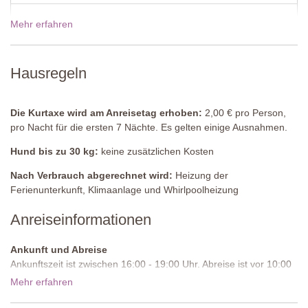
Erster Stock
Mehr erfahren
19 Dez - 02 Jan 2027
2580,00€
Schlafzimmer 1
Doppelbett mit schmiedeeisernem Rahmen (kann nicht in ein
Zweibettzimmer umgewandelt werden), Schrank,
Hausregeln
Kommode, Klimaanlage.
En-suite Badezimmer
Die Kurtaxe wird am Anreisetag erhoben:
2,00 € pro Person,
Dusche, Waschbecken, WC.
pro Nacht für die ersten 7 Nächte. Es gelten einige Ausnahmen.
Schlafzimmer 2
Hund bis zu 30 kg:
keine zusätzlichen Kosten
Zweibettzimmer mit schmiedeeisernem Rahmen (kann in ein
Doppelbett umgewandelt werden), Schrank, Schreibtisch und
Nach Verbrauch abgerechnet wird:
Heizung der
Stuhl, Klimaanlage.
Ferienunterkunft, Klimaanlage und Whirlpoolheizung
Anreiseinformationen
Schlafzimmer 3
Zweibettzimmer mit schmiedeeisernem Rahmen (kann in ein
Doppelbett umgewandelt werden), Schrank, schmaler Tisch, zwei
Ankunft und Abreise
Stühle, Klimaanlage.
Ankunftszeit ist zwischen 16:00 - 19:00 Uhr. Abreise ist vor 10:00
Uhr morgens.
Mehr erfahren
Schlafzimmer 4
Zufahrtsstraße:
Ungepflastert, unregelmäßig, wir empfehlen ein
Doppelbett (kann nicht in ein Zweibettzimmer umgewandelt