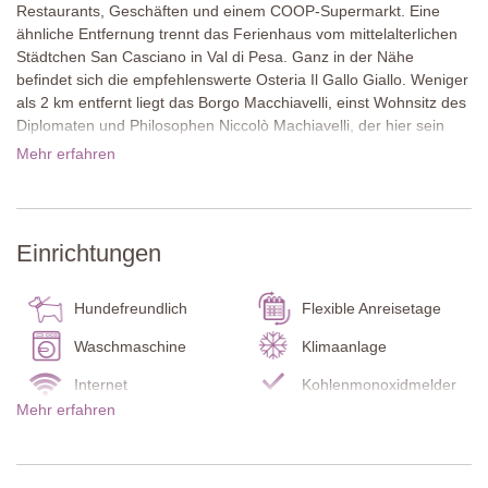
Restaurants, Geschäften und einem COOP-Supermarkt. Eine
ähnliche Entfernung trennt das Ferienhaus vom mittelalterlichen
Städtchen San Casciano in Val di Pesa. Ganz in der Nähe
befindet sich die empfehlenswerte Osteria Il Gallo Giallo. Weniger
als 2 km entfernt liegt das Borgo Macchiavelli, einst Wohnsitz des
Diplomaten und Philosophen Niccolò Machiavelli, der hier sein
Werk Der Fürst schrieb. Heute ist dieser besondere Ort für seine
Mehr erfahren
Architektur bekannt und beherbergt mit L’Albergaccio das älteste
Restaurant der Toskana. Außerdem werden dort
Weinverkostungen angeboten. Florenz liegt nur 15 km entfernt,
während sich Siena und San Gimignano bestens für
Einrichtungen
Tagesausflüge eignen.
Das Ferienhaus ist in einem warmen Terrakottaton gestrichen und
Hundefreundlich
Flexible Anreisetage
verfügt über eine Terrasse entlang der Vorderseite mit
gemütlicher Sitzecke und einem Esstisch unter einem Pavillon.
Waschmaschine
Klimaanlage
Mediterrane Bepflanzung, Rasenflächen, ein Kinderspielplatz und
Internet
Kohlenmonoxidmelder
ein Whirlpool unter einer Pergola bereichern das Anwesen.
Mehr erfahren
Unterhalb des Hauses befindet sich der schöne Pool mit
Rauchmelder
Feuerlöscher
herrlichem Ausblick.
Pool Badelaken
Babybett / Hochstuhl
Im Inneren begeistert das zweigeschossige Ferienhaus mit Turm