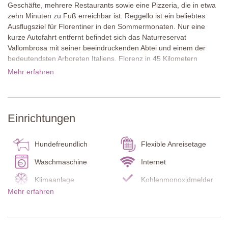
Geschäfte, mehrere Restaurants sowie eine Pizzeria, die in etwa
zehn Minuten zu Fuß erreichbar ist. Reggello ist ein beliebtes
Ausflugsziel für Florentiner in den Sommermonaten. Nur eine
kurze Autofahrt entfernt befindet sich das Naturreservat
Vallombrosa mit seiner beeindruckenden Abtei und einem der
bedeutendsten Arboreten Italiens. Florenz in 45 Kilometern
Entfernung und Arezzo, das in weniger als einer Stunde erreicht
Mehr erfahren
ist, sind nur zwei von vielen möglichen und unvergesslichen
Tagesausflügen.
Casa Tramonte ist Teil eines traditionellen Landguts mit zwei
Einrichtungen
kleineren Bauernhäusern. Das Ferienhaus liegt zum Tal hin
ausgerichtet, sodass Privatsphäre garantiert ist. Eine überdachte
Terrasse an der Seite und eine große Balkonterrasse auf der
Hundefreundlich
Flexible Anreisetage
Rückseite bieten schöne Plätze zum Entspannen im Freien. Der
Garten mit dem herrlich gelegenen Pool befindet sich unterhalb
Waschmaschine
Internet
ders Ferienhauses und steht ausschließlich den Gästen von Casa
Klimaanlage
Kohlenmonoxidmelder
Tramonte zur Verfügung.
Mehr erfahren
Rauchmelder
Feuerlöscher
Im Inneren verbindet sich toskanischer Charme mit modernem
Backofen
Kühl-/ Gefrierschrank
Komfort: 200 Quadratmeter Wohnfläche, offene Raumgestaltung,
Holzbalkendecken und viel Tageslicht. Das großzügige