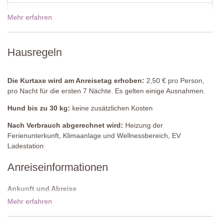
Haushaltsraum
Mehr erfahren
19 Dez - 02 Jan 2027
1313,00€
Waschmaschine, Tür zum Garten.
Erster Stock
Preise für 2027
Hausregeln
Küche
Voll ausgestattet, Gasherd, Kühlschrank Gefrier-Kühlschrank
Die Kurtaxe wird am Anreisetag erhoben:
2,50 € pro Person,
pro Nacht für die ersten 7 Nächte. Es gelten einige Ausnahmen.
Wohn-/Essbereich
Sofas, dekorativer Kamin, Couchtisch, Esstisch, Stühle,
Hund bis zu 30 kg:
keine zusätzlichen Kosten
Klimaanlage, Treppe zum Erdgeschoss, Terrassentür zu einem
umlaufenden Balkon.
Nach Verbrauch abgerechnet wird:
Heizung der
Ferienunterkunft, Klimaanlage und Wellnessbereich, EV
Badezimmer
Ladestation
Dusche, Waschbecken, Bidet, WC.
Anreiseinformationen
Privatpool
Länge: 12 Meter
Ankunft und Abreise
Breite: 6 Meter
Ankunftszeit ist zwischen 16:00 - 19:00 Uhr. Abreise ist vor 10:00
Mehr erfahren
Tiefe: 1,1 Meter
Uhr morgens.
Zugang: Römische Treppe