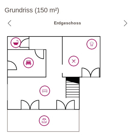
Parken:
privat, auf dem Anwesen
Grundriss (150 m²)
Nationaler ID-Code:
IT051040C2SBYL682B
Erdgeschoss