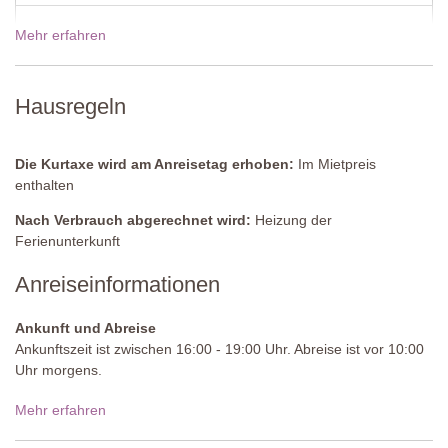
Offener Duschbereich, Waschbecken, WC.
Mehr erfahren
19 Dez - 02 Jan 2027
2530,00€
Privatpool
Länge: 12 Meter
Breite: 5 Meter
Tiefe: 1,4 Meter
Hausregeln
Zugang: Metallleiter
Geöffnet: Mai bis September
Umzäunung: nein
Die Kurtaxe wird am Anreisetag erhoben:
Im Mietpreis
Ausstattung: Sonnenliegen und -schirme
enthalten
Reinigung: Salz
Nach Verbrauch abgerechnet wird:
Heizung der
Entfernung von der Unterkunft: 14 Meter
Ferienunterkunft
Anreiseinformationen
Ankunft und Abreise
Ankunftszeit ist zwischen 16:00 - 19:00 Uhr. Abreise ist vor 10:00
Uhr morgens.
Zufahrtsstraße:
Ungepflastert, unregelmäßig, wir empfehlen ein
Mehr erfahren
Fahrzeug mit viel Bodenfreiheit