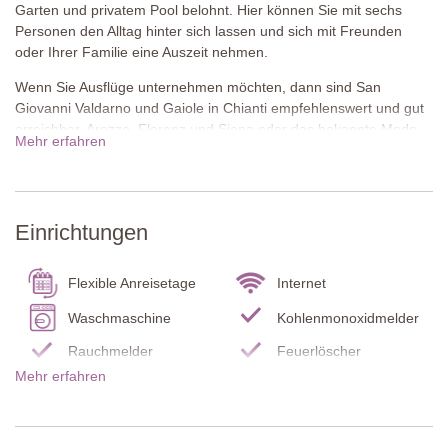
Garten und privatem Pool belohnt. Hier können Sie mit sechs
Personen den Alltag hinter sich lassen und sich mit Freunden
oder Ihrer Familie eine Auszeit nehmen.
Wenn Sie Ausflüge unternehmen möchten, dann sind San
Giovanni Valdarno und Gaiole in Chianti empfehlenswert und gut
erreichbar. Arezzo, Florenz und Siena oder das bekannte Mode-
Mehr erfahren
Outlet The Mall bieten sich sehr gut für Tagesauflüge an. Aber
dieses angenehme freundliche Landhaus lädt seine Gäste auch
ein, sich vor Ort zu entspannen und erholen. Decken Sie sich mit
köstlichen lokalen Produkten ein, genießen Sie gemeinsame
Einrichtungen
Mahlzeiten und Gespräche bei einem Glas Chianti auf der
großzügigen Loggia oder am Pool. Die Aussicht und die
Abgeschiedenheit von Cipresso di Caspri sind einzigartig.
Flexible Anreisetage
Internet
Internetzugang über einen Internetstick, der eine Nutzung von bis
Waschmaschine
Kohlenmonoxidmelder
zu 30GB pro Woche ermöglicht.
Rauchmelder
Feuerlöscher
Erdgeschoss
Mehr erfahren
Pool Badelaken
Babybett / Hochstuhl
Wohnzimmer
Küche
Endreinigung
Zwei Sofas, Bank, Anrichte, Schaukelstuhl, Tisch und zwei Stühle,
Wohnzimmertisch, Kamin, Treppe in den ersten Stock, zwei
Bettwäsche und
Kühl-/ Gefrierschrank