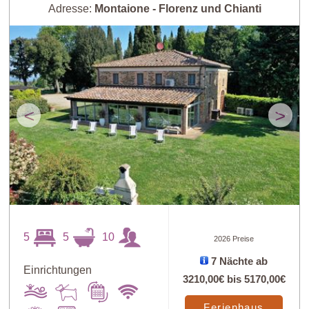
Adresse:
Montaione - Florenz und Chianti
<
>
5
5
10
2026 Preise
7 Nächte ab
Einrichtungen
3210,00€
bis
5170,00€
Ferienhaus