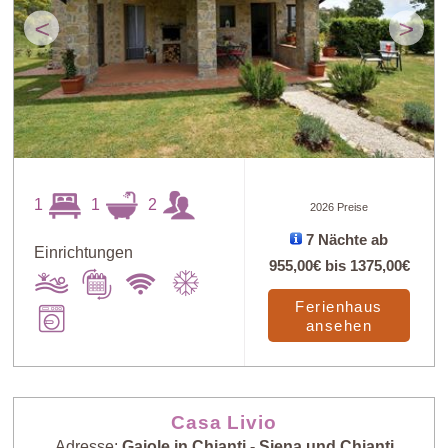
<
>
1
1
2
2026 Preise
7 Nächte ab
Einrichtungen
955,00€
bis
1375,00€
Ferienhaus
ansehen
Casa Livio
Adresse:
Gaiole in Chianti - Siena und Chianti