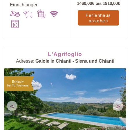
1460,00€
bis
1910,00€
Einrichtungen
Ferienhaus
ansehen
L'Agrifoglio
Adresse:
Gaiole in Chianti - Siena und Chianti
Exklusiv
bei To Toskana
<
>