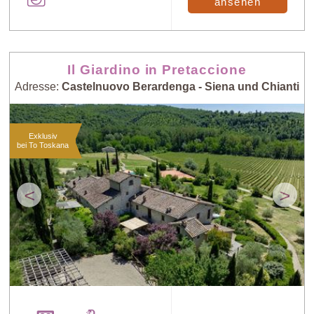
ansehen
Il Giardino in Pretaccione
Adresse:
Castelnuovo Berardenga - Siena und Chianti
Exklusiv
bei To Toskana
<
>