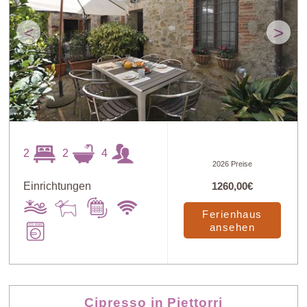
<
>
2
2
4
2026 Preise
Einrichtungen
1260,00€
Ferienhaus
ansehen
Cipresso in Piettorri