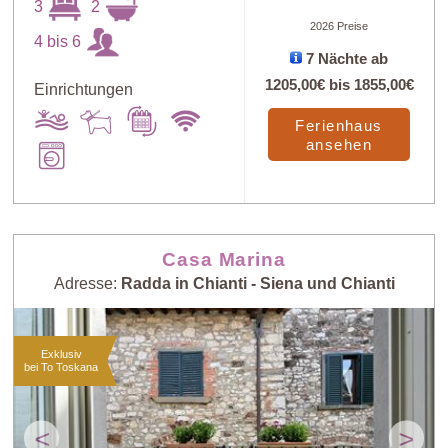
3
2
2026 Preise
Art
X
4 bis 6
7 Nächte ab
1205,00€
bis
1855,00€
Einrichtungen
Preis: niedrig >
Zufall
Ferienhaus
hoch
ansehen
Preis: hoch >
Personenzahl:
niedrig
niedrig > hoch
Casa Marina
Adresse:
Radda in Chianti - Siena und Chianti
Personenzahl:
Neueste Häuser
hoch > niedrig
Exklusiv
bei To Toskana
<
>