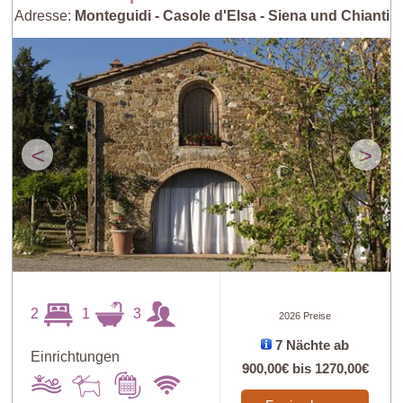
Adresse:
Monteguidi - Casole d'Elsa - Siena und Chianti
<
>
2
1
3
2026 Preise
7 Nächte ab
Einrichtungen
900,00€
bis
1270,00€