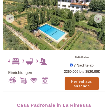
<
>
2026 Preise
4
3
8
7 Nächte ab
2260,00€
bis
3520,00€
Einrichtungen
Ferienhaus
ansehen
Casa Padronale in La Rimessa