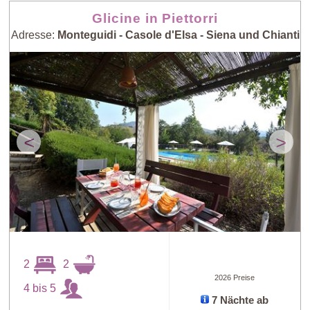
Glicine in Piettorri
Adresse:
Monteguidi - Casole d'Elsa - Siena und Chianti
<
>
2
2
2026 Preise
4 bis 5
7 Nächte ab