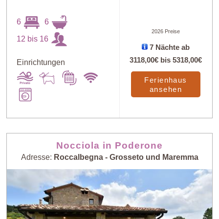
6
6
2026 Preise
12 bis 16
7 Nächte ab
3118,00€
bis
5318,00€
Einrichtungen
Ferienhaus
ansehen
Nocciola in Poderone
Adresse:
Roccalbegna - Grosseto und Maremma