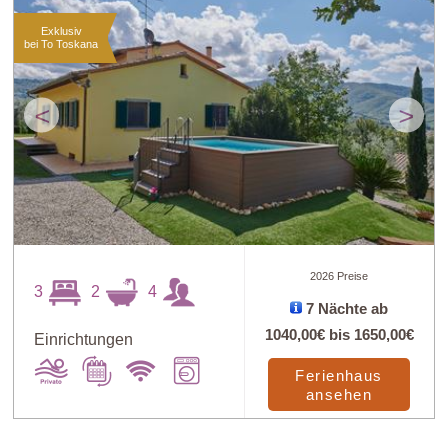
Exklusiv
bei To Toskana
<
>
2026 Preise
3
2
4
7 Nächte ab
1040,00€
bis
1650,00€
Einrichtungen
Ferienhaus
ansehen