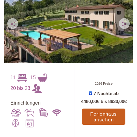
<
>
11
15
2026 Preise
20 bis 23
7 Nächte ab
4480,00€
bis
8630,00€
Einrichtungen
Ferienhaus
ansehen