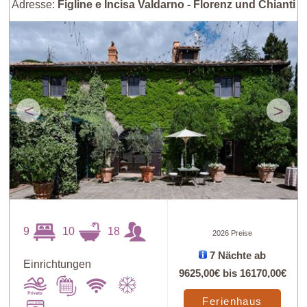
Adresse:
Figline e Incisa Valdarno - Florenz und Chianti
<
>
9
10
18
2026 Preise
7 Nächte ab
Einrichtungen
9625,00€
bis
16170,00€
Ferienhaus