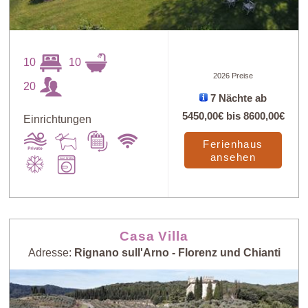
10
10
Art
X
2026 Preise
20
7 Nächte ab
Preis: niedrig >
5450,00€
bis
8600,00€
Einrichtungen
Zufall
hoch
Ferienhaus
ansehen
Preis: hoch >
Personenzahl:
niedrig
niedrig > hoch
Casa Villa
Personenzahl:
Neueste Häuser
Adresse:
Rignano sull'Arno - Florenz und Chianti
hoch > niedrig