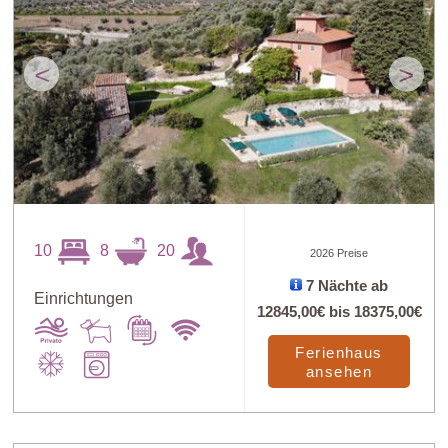
<
>
10
8
20
2026 Preise
7 Nächte ab
Einrichtungen
12845,00€
bis
18375,00€
Ferienhaus
ansehen