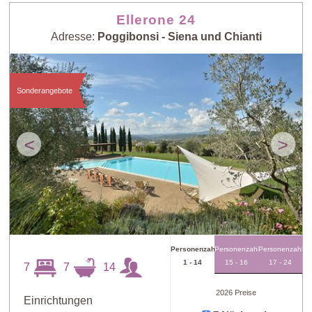
Ellerone 24
Adresse:
Poggibonsi - Siena und Chianti
Sonderangebote
<
>
Personenzahl
Personenzahl
Personenzahl
1 - 14
15 - 16
17 - 24
7
7
14
2026 Preise
Einrichtungen