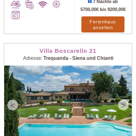
7 Nächte ab
5700,00€
bis
9200,00€
Ferienhaus
ansehen
Villa Boscarello 21
Adresse:
Trequanda - Siena und Chianti
<
>