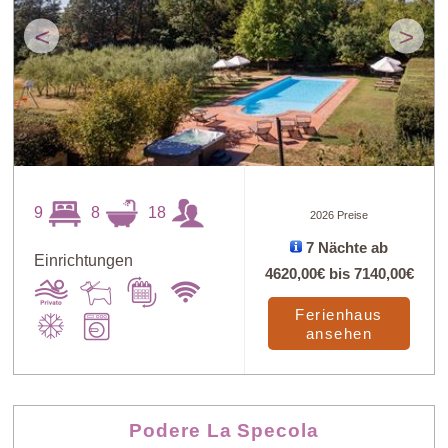
<
>
9
8
18
2026 Preise
7 Nächte ab
Einrichtungen
4620,00€
bis
7140,00€
Ferienhaus
ansehen
Podere La Specola