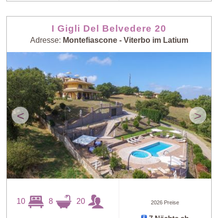
I Gigli Del Belvedere 20
Adresse:
Montefiascone - Viterbo im Latium
<
>
10
8
20
2026 Preise