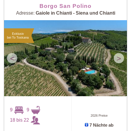
Borgo San Polino
Adresse:
Gaiole in Chianti - Siena und Chianti
Exklusiv
bei To Toskana
<
>
9
9
2026 Preise
18 bis 22
7 Nächte ab