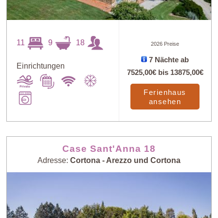
11
9
18
2026 Preise
7 Nächte ab
Einrichtungen
7525,00€
bis
13875,00€
Ferienhaus
ansehen
Case Sant'Anna 18
Adresse:
Cortona - Arezzo und Cortona