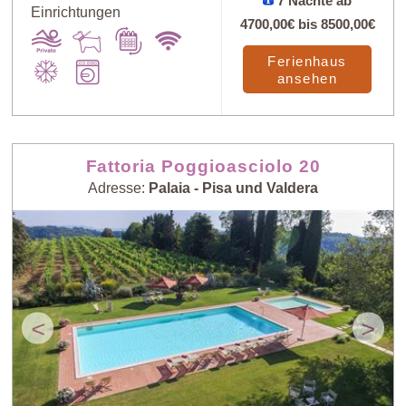
7 Nächte ab
Einrichtungen
4700,00€
bis
8500,00€
Ferienhaus
ansehen
Fattoria Poggioasciolo 20
Adresse:
Palaia - Pisa und Valdera
<
>