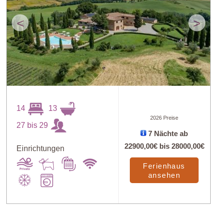
<
>
14
13
2026 Preise
27 bis 29
7 Nächte ab
22900,00€
bis
28000,00€
Einrichtungen
Ferienhaus
ansehen