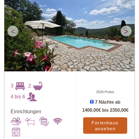
<
>
3
2
2026 Preise
4 bis 6
7 Nächte ab
1400,00€
bis
2350,00€
Einrichtungen
Ferienhaus
ansehen