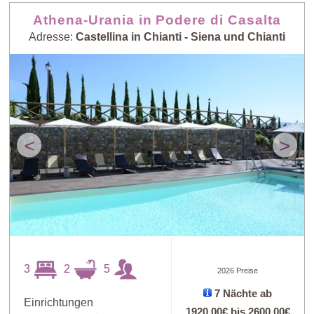
Athena-Urania in Podere di Casalta
Adresse:
Castellina in Chianti - Siena und Chianti
<
>
3
2
5
2026 Preise
7 Nächte ab
Einrichtungen
1920,00€
bis
2600,00€