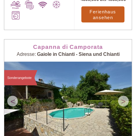
Ferienhaus
Preis: niedrig >
ansehen
Zufall
hoch
Preis: hoch >
Personenzahl:
Capanna di Camporata
niedrig
niedrig > hoch
Adresse:
Gaiole in Chianti - Siena und Chianti
Personenzahl:
Neueste Häuser
hoch > niedrig
Sonderangebote
<
>