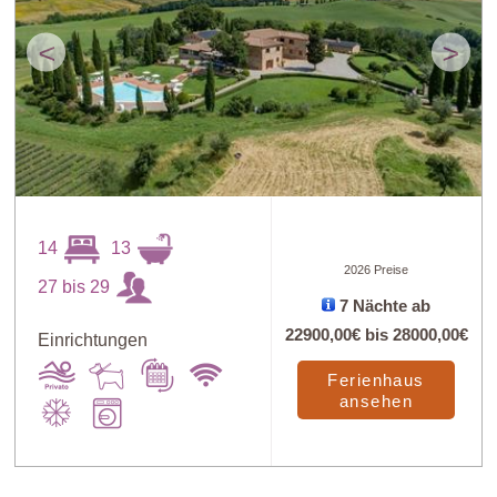
<
>
14
13
2026 Preise
27 bis 29
7 Nächte ab
22900,00€
bis
28000,00€
Einrichtungen
Ferienhaus
ansehen