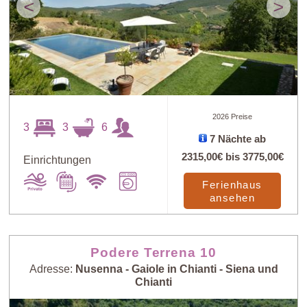
<
>
2026 Preise
3
3
6
7 Nächte ab
2315,00€
bis
3775,00€
Einrichtungen
Ferienhaus
ansehen
Podere Terrena 10
Adresse:
Nusenna - Gaiole in Chianti - Siena und
Chianti