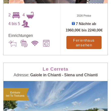
2
4
2026 Preise
4 bis 5
7 Nächte ab
1960,00€
bis
2240,00€
Einrichtungen
Ferienhaus
ansehen
Le Cerreta
Adresse:
Gaiole in Chianti - Siena und Chianti
Exklusiv
bei To Toskana