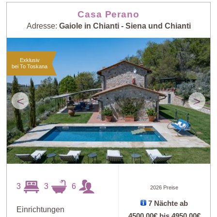
Casa Perano
Adresse:
Gaiole in Chianti - Siena und Chianti
Exklusiv
bei To Toskana
<
>
3
3
6
2026 Preise
7 Nächte ab
Art
X
Einrichtungen
4500,00€
bis
4950,00€