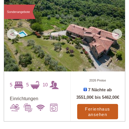
Sonderangebote
<
>
2026 Preise
5
5
10
7 Nächte ab
3551,00€
bis
5462,00€
Einrichtungen
Ferienhaus
ansehen