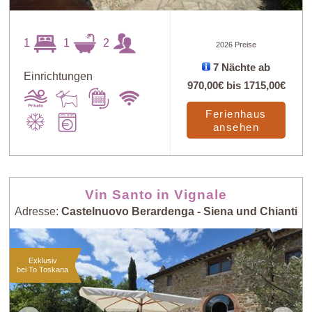
1
1
2
2026 Preise
7 Nächte ab
Einrichtungen
970,00€
bis
1715,00€
Ferienhaus
ansehen
Vin Santo in Vignale
Adresse:
Castelnuovo Berardenga - Siena und Chianti
Exklusiv
bei To Toskana