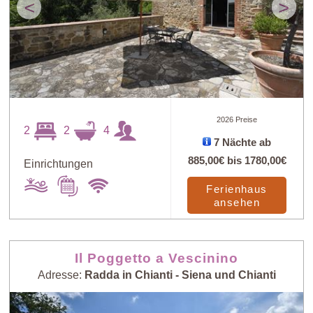
<
>
2026 Preise
2
2
4
7 Nächte ab
885,00€
bis
1780,00€
Einrichtungen
Ferienhaus
ansehen
Il Poggetto a Vescinino
Adresse:
Radda in Chianti - Siena und Chianti