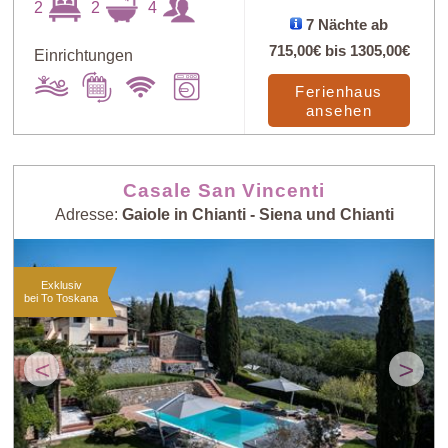
2
2
4
7 Nächte ab
715,00€
bis
1305,00€
Einrichtungen
Ferienhaus
ansehen
Casale San Vincenti
Adresse:
Gaiole in Chianti - Siena und Chianti
Exklusiv
bei To Toskana
<
>