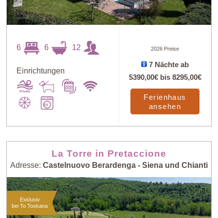
6
6
12
2026 Preise
7 Nächte ab
Einrichtungen
5390,00€
bis
8295,00€
Ferienhaus
ansehen
La Torre in Pretaccione
Adresse:
Castelnuovo Berardenga - Siena und Chianti
Exklusiv
bei To Toskana