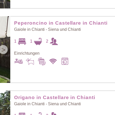
Preis: niedrig >
Zufall
hoch
Peperoncino in Castellare in Chianti
Gaiole in Chianti - Siena und Chianti
Preis: hoch >
Personenzahl:
niedrig
niedrig > hoch
1
1
2
>
Einrichtungen
Personenzahl:
Neueste Häuser
hoch > niedrig
Origano in Castellare in Chianti
Gaiole in Chianti - Siena und Chianti