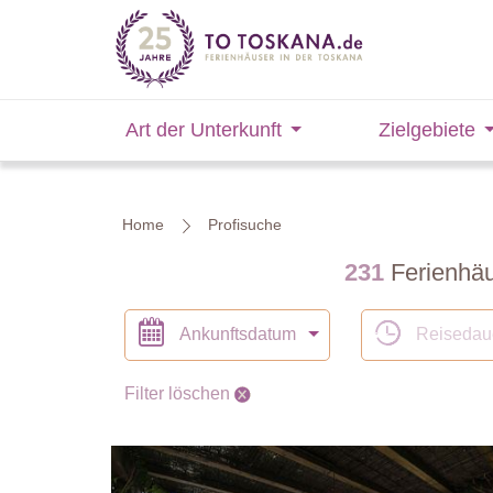
Art der Unterkunft
Zielgebiete
Home
Profisuche
231
Ferienhäu
Ankunftsdatum
Reisedau
Filter löschen