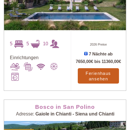
5
5
10
2026 Preise
7 Nächte ab
Einrichtungen
7650,00€
bis
11360,00€
Ferienhaus
ansehen
Bosco in San Polino
Adresse:
Gaiole in Chianti - Siena und Chianti