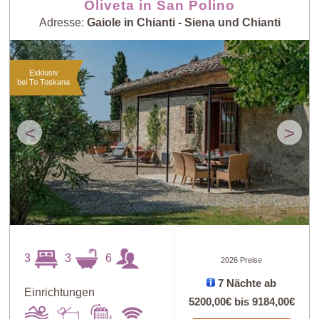
Oliveta in San Polino
Adresse:
Gaiole in Chianti - Siena und Chianti
Exklusiv
bei To Toskana
<
>
3
3
6
2026 Preise
7 Nächte ab
Einrichtungen
5200,00€
bis
9184,00€