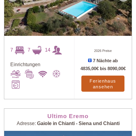
7
7
14
2026 Preise
7 Nächte ab
Einrichtungen
4835,00€
bis
8090,00€
Ferienhaus
ansehen
Ultimo Eremo
Adresse:
Gaiole in Chianti - Siena und Chianti