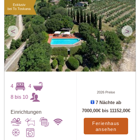
Exklusiv
bei To Toskana
<
>
4
4
2026 Preise
8 bis 10
7 Nächte ab
7000,00€
bis
11152,00€
Einrichtungen
Ferienhaus
ansehen