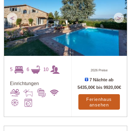
<
>
5
6
10
2026 Preise
7 Nächte ab
Einrichtungen
5435,00€
bis
9920,00€
Ferienhaus
ansehen