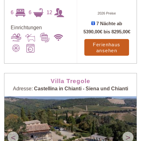
6
6
12
2026 Preise
7 Nächte ab
Einrichtungen
5390,00€
bis
8295,00€
Ferienhaus
ansehen
Villa Tregole
Adresse:
Castellina in Chianti - Siena und Chianti
<
>