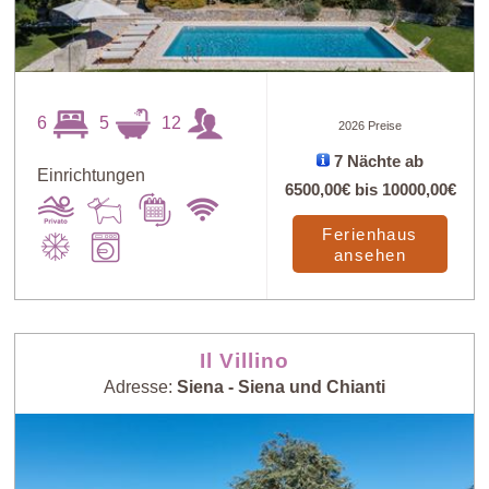
6
5
12
2026 Preise
7 Nächte ab
Einrichtungen
6500,00€
bis
10000,00€
Ferienhaus
ansehen
Il Villino
Adresse:
Siena - Siena und Chianti