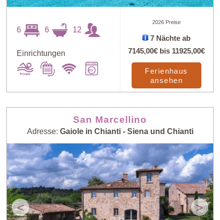
2026 Preise
6
6
12
7 Nächte ab
7145,00€
bis
11925,00€
Einrichtungen
Ferienhaus
ansehen
San Marcellino
Adresse:
Gaiole in Chianti - Siena und Chianti
<
>