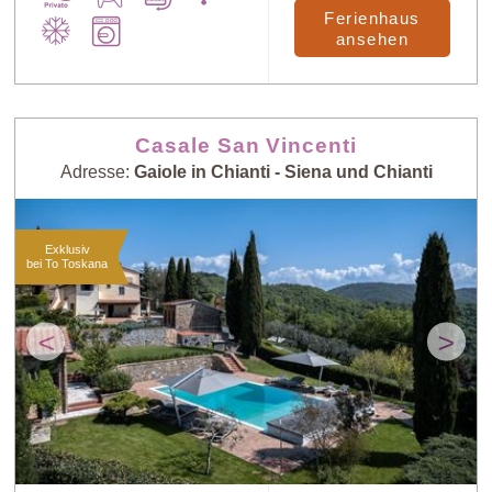
Ferienhaus
ansehen
Casale San Vincenti
Adresse:
Gaiole in Chianti - Siena und Chianti
Exklusiv
bei To Toskana
<
>