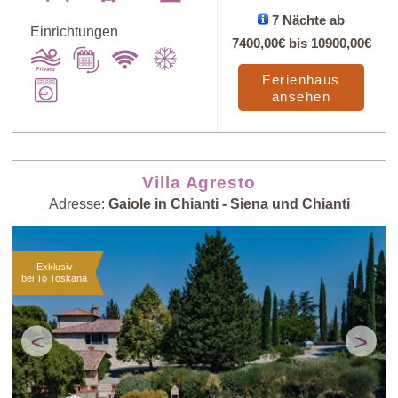
Art
X
7 Nächte ab
Einrichtungen
7400,00€
bis
10900,00€
Preis: niedrig >
Ferienhaus
Zufall
hoch
ansehen
Preis: hoch >
Personenzahl:
niedrig
niedrig > hoch
Villa Agresto
Adresse:
Gaiole in Chianti - Siena und Chianti
Personenzahl:
Neueste Häuser
hoch > niedrig
Exklusiv
bei To Toskana
<
>