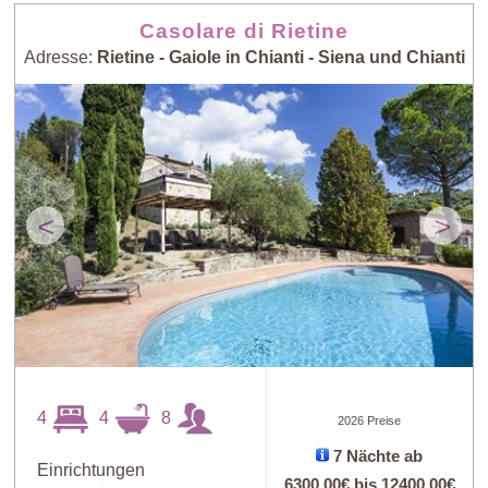
Casolare di Rietine
Adresse:
Rietine - Gaiole in Chianti - Siena und Chianti
<
>
4
4
8
2026 Preise
7 Nächte ab
Einrichtungen
6300,00€
bis
12400,00€