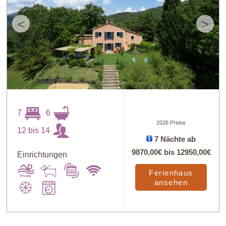
<
>
7
6
2026 Preise
12 bis 14
7 Nächte ab
9870,00€
bis
12950,00€
Einrichtungen
Ferienhaus
ansehen