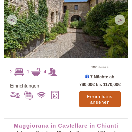
<
>
2026 Preise
2
1
4
7 Nächte ab
780,00€
bis
1170,00€
Einrichtungen
Ferienhaus
ansehen
Maggiorana in Castellare in Chianti