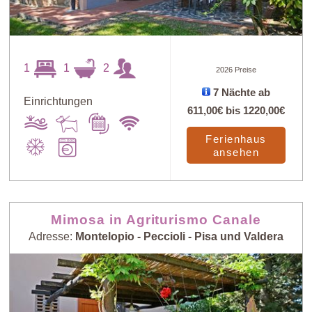
1
1
2
2026 Preise
7 Nächte ab
Einrichtungen
611,00€
bis
1220,00€
Ferienhaus
ansehen
Mimosa in Agriturismo Canale
Adresse:
Montelopio - Peccioli - Pisa und Valdera