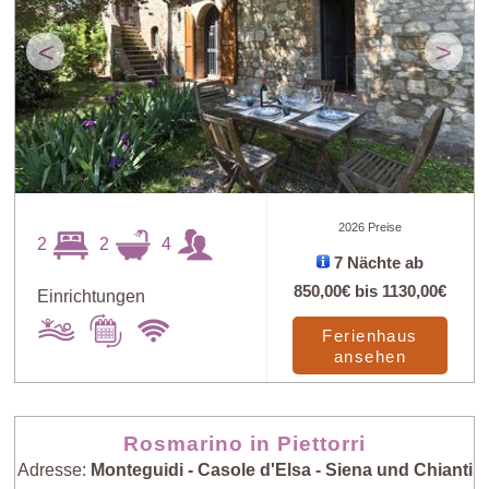
<
>
2026 Preise
2
2
4
7 Nächte ab
850,00€
bis
1130,00€
Einrichtungen
Ferienhaus
ansehen
Rosmarino in Piettorri
Adresse:
Monteguidi - Casole d'Elsa - Siena und Chianti