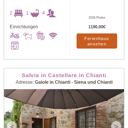
2
1
4
2026 Preise
Einrichtungen
1190,00€
Ferienhaus
ansehen
Salvia in Castellare in Chianti
Adresse:
Gaiole in Chianti - Siena und Chianti
<
>