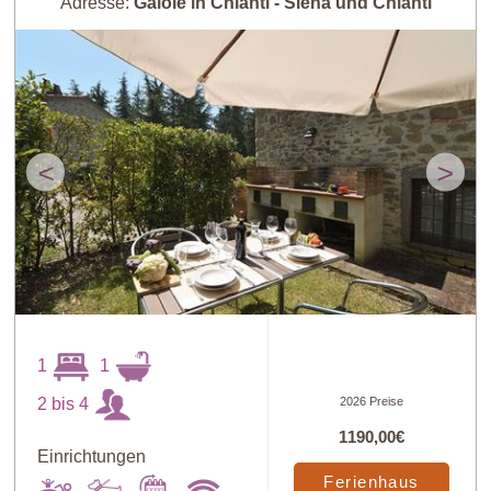
Adresse:
Gaiole in Chianti - Siena und Chianti
<
>
1
1
2 bis 4
2026 Preise
1190,00€
Einrichtungen
Art
X
Ferienhaus