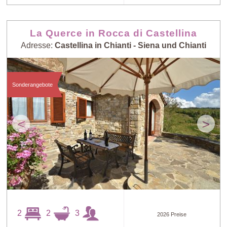
La Querce in Rocca di Castellina
Adresse:
Castellina in Chianti - Siena und Chianti
Sonderangebote
<
>
2
2
3
2026 Preise