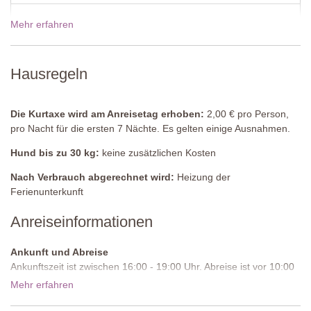
Waschküche
(Gemeinschaftlich)
Waschmaschine.
Mehr erfahren
19 Dez - 02 Jan 2027
920,00€
Gemeinschaftspool
Länge: 14 Meter
Breite: 4 - 6 Meter
Hausregeln
Tiefe: 1,35 Meter
Zugang: Metalleiter
Geöffnet: Mai bis September
Die Kurtaxe wird am Anreisetag erhoben:
2,00 € pro Person,
Umzäunung: ja
pro Nacht für die ersten 7 Nächte. Es gelten einige Ausnahmen.
Ausstattung: Sonnenliegen und -schirme
Hund bis zu 30 kg:
keine zusätzlichen Kosten
Reinigung: Chlor
Entfernung von den Unterkünften: 100 Meter
Nach Verbrauch abgerechnet wird:
Heizung der
Rundes Planschbecken mit Durchmesser von 3 Metern und einer
Ferienunterkunft
Tiefe von 0,50 Metern
Anreiseinformationen
Ankunft und Abreise
Ankunftszeit ist zwischen 16:00 - 19:00 Uhr. Abreise ist vor 10:00
Uhr morgens.
Mehr erfahren
Zufahrtsstraße:
Ungepflastert, ebenmäßig