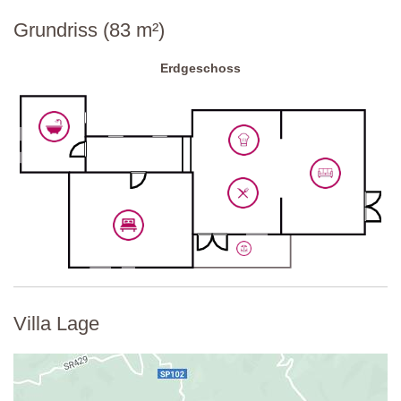
Parken:
privat, beim Anwesen
Grundriss (83 m²)
Nationaler ID-Code:
IT052013C2T7Z6E37T
Erdgeschoss
Villa Lage