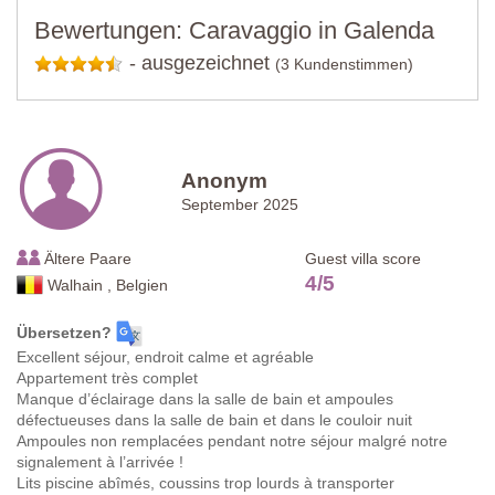
Bewertungen: Caravaggio in Galenda
-
ausgezeichnet
(3 Kundenstimmen)
Anonym
September 2025
Ältere Paare
Guest villa score
4
/
5
Walhain , Belgien
Übersetzen?
Excellent séjour, endroit calme et agréable
Appartement très complet
Manque d’éclairage dans la salle de bain et ampoules
défectueuses dans la salle de bain et dans le couloir nuit
Ampoules non remplacées pendant notre séjour malgré notre
signalement à l’arrivée !
Lits piscine abîmés, coussins trop lourds à transporter