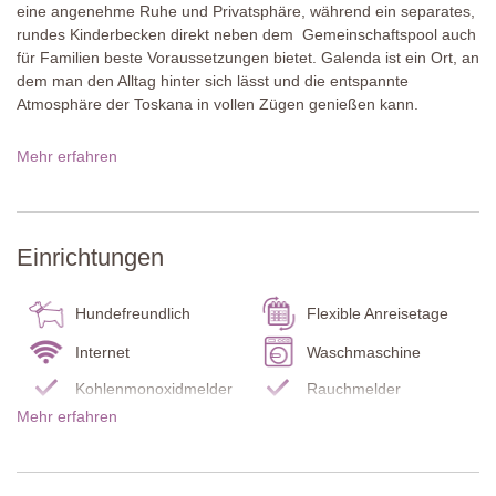
eine angenehme Ruhe und Privatsphäre, während ein separates,
rundes Kinderbecken direkt neben dem Gemeinschaftspool auch
für Familien beste Voraussetzungen bietet. Galenda ist ein Ort, an
dem man den Alltag hinter sich lässt und die entspannte
Atmosphäre der Toskana in vollen Zügen genießen kann.
Der Weiler liegt nur 4 km von Lecchi entfernt, wo das sehr gute
Mehr erfahren
Ristorante Marlborghetto sowie ein kleiner, gut sortierter
Lebensmittelladen zu finden sind. Die hübsche mittelalterliche
Stadt Radda mit weiteren Geschäften und ausgezeichneten
Restaurants liegt etwa 6 km entfernt. In der näheren Umgebung
Einrichtungen
laden zahlreiche Weingüter zu Verkostungen ein, darunter
Casanuova di Ama und Castello di Ama, während das berühmte
Castello di Brolio in rund 20 Minuten erreichbar ist. Siena, Arezzo
Hundefreundlich
Flexible Anreisetage
und Florenz sind allesamt hervorragende Optionen für
Internet
Waschmaschine
unvergessliche Tagesausflüge.
Kohlenmonoxidmelder
Rauchmelder
Über diese Ferienunterkunft
Mehr erfahren
Caravaggio ist eine Ferienwohnung im Erdgeschoss mit
Feuerlöscher
Küche
traditionellen Terrakottaböden und Holzbalkendecken, die einen
Terrasse
Garten
schönen Kontrast zur geschmackvollen modernen Einrichtung
bilden. Die Terrasse mit Tisch und Stühlen lädt zum Entspannen
Babybett / Hochstuhl
Rauchen verboten