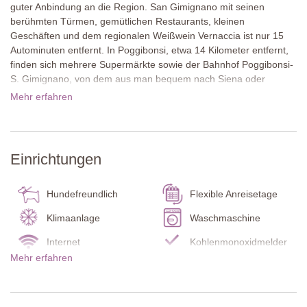
guter Anbindung an die Region. San Gimignano mit seinen
berühmten Türmen, gemütlichen Restaurants, kleinen
Geschäften und dem regionalen Weißwein Vernaccia ist nur 15
Autominuten entfernt. In Poggibonsi, etwa 14 Kilometer entfernt,
finden sich mehrere Supermärkte sowie der Bahnhof Poggibonsi-
S. Gimignano, von dem aus man bequem nach Siena oder
Florenz fahren kann, ganz ohne Parkplatzsuche. Auch Colle Val
Mehr erfahren
d’Elsa, bekannt für seine Kristallglasherstellung, Volterra und die
Küste bei Livorno sind ideale Ziele für Tagesausflüge.
Die aus Naturstein erbaute Haus liegt in einem reizvollen Garten
Einrichtungen
mit mehreren einladenden Sitzplätzen. Etwa 20 Meter vom Haus
entfernt befindet sich der Pool inmitten einer weitläufigen
Rasenfläche, ideal zum Sonnenbaden und für entspannte
Hundefreundlich
Flexible Anreisetage
Stunden.
Klimaanlage
Waschmaschine
Die Unterkunft erstreckt sich über zwei Etagen und ist in drei
Internet
Kohlenmonoxidmelder
eigenständige Apartments unterteilt, von denen jedes über eine
Mehr erfahren
eigene Küche und einen Wohnbereich verfügt. Das Apartment im
Rauchmelder
Feuerlöscher
Obergeschoss bietet eine großzügige Balkonterrasse mit Esstisch
Bettwäsche und
Pool Badelaken
sowie einen geräumigen Innenbereich, in dem alle Gäste bequem
Handtücher
gemeinsam essen können.