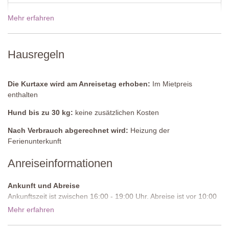
Dusche, Waschbecken, Bidet, WC, Fliegengitter.
Mehr erfahren
19 Dez - 02 Jan 2027
3140,00€
Wohnung 2
(keine Verbindungstür)
Küche/ Esszimmer/ Wohnzimmer
Preise für 2027
Hausregeln
Komplett ausgestattet: Ventilator, Gefrier-Kühlschrank, 4-
flammiger Gasherd, TV, Sofa, Kaffeetischchen, Fliegengitter,
Flügeltüren zur Terrasse.
Die Kurtaxe wird am Anreisetag erhoben:
Im Mietpreis
enthalten
Schlafzimmer 2
Doppelbett (welches nicht in zwei Einzelbetten umgewandelt
Hund bis zu 30 kg:
keine zusätzlichen Kosten
werden kann), Nachttischchen, Kommode, Kleiderschrank,
Schaukelstuhl, Ventilator, Moskitonetz, Klimaanlage.
Nach Verbrauch abgerechnet wird:
Heizung der
Ferienunterkunft
Badezimmer
Anreiseinformationen
Dusche, Waschbecken, Bidet, WC, Fliegengitter.
Waschküche
Ankunft und Abreise
Waschmaschine.
Ankunftszeit ist zwischen 16:00 - 19:00 Uhr. Abreise ist vor 10:00
Uhr morgens.
Mehr erfahren
Erster Stock
Zufahrtsstraße:
Ungepflastert, ebenmäßig