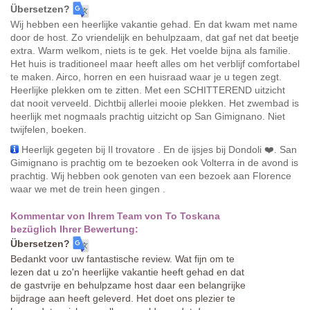
Übersetzen?
Wij hebben een heerlijke vakantie gehad. En dat kwam met name
door de host. Zo vriendelijk en behulpzaam, dat gaf net dat beetje
extra. Warm welkom, niets is te gek. Het voelde bijna als familie.
Het huis is traditioneel maar heeft alles om het verblijf comfortabel
te maken. Airco, horren en een huisraad waar je u tegen zegt.
Heerlijke plekken om te zitten. Met een SCHITTEREND uitzicht
dat nooit verveeld. Dichtbij allerlei mooie plekken. Het zwembad is
heerlijk met nogmaals prachtig uitzicht op San Gimignano. Niet
twijfelen, boeken.
Heerlijk gegeten bij Il trovatore . En de ijsjes bij Dondoli ❤️. San
Gimignano is prachtig om te bezoeken ook Volterra in de avond is
prachtig. Wij hebben ook genoten van een bezoek aan Florence
waar we met de trein heen gingen .
Kommentar von Ihrem Team von To Toskana
bezüglich Ihrer Bewertung:
Übersetzen?
Bedankt voor uw fantastische review. Wat fijn om te
lezen dat u zo'n heerlijke vakantie heeft gehad en dat
de gastvrije en behulpzame host daar een belangrijke
bijdrage aan heeft geleverd. Het doet ons plezier te