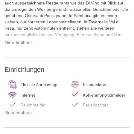
auch ausgezeichnete Restaurants wie das Di Vino mit Blick auf
die umliegenden Weinberge und traditionellen Gerichten oder die
gehobene Osteria di Passignano. In Sambuca gibt es einen
kleinen, gut sortierten Lebensmittelladen. In Tavarnelle Val di
Pesa, nur zehn Autominuten entfernt, stehen alle weiteren
Einkaufsmöglichkeiten zur Verfügung. Florenz, Siena und San
Gimignano lassen sich in weniger als 45 Minuten erreichen.
Mehr erfahren
Das ebenerdige Natursteinhaus wurde liebevoll renoviert. Innen
erwarten Sie sichtbare Steinwände, Holzbalkendecken und große
Fenster, die viel Licht hereinlassen und den Blick auf die
Einrichtungen
Landschaft freigeben. Die Einrichtung ist modern und reduziert
gehalten, was eine ruhige Atmosphäre schafft. Vor dem Haus
befindet sich eine Terrasse mit Tisch und Stühlen zum Essen im
Flexible Anreisetage
Klimaanlage
Freien. Eine weitere überdachte Terrasse liegt beim Pool. Der
kleine Gemüsegarten darf von den Gästen genutzt werden.
Internet
Kohlenmonoxidmelder
Rauchmelder
Feuerlöscher
La Pagliera ist ideal für Paare, die eine Auszeit mit Stil, Ruhe und
Mehr erfahren
Eingezäuntes
toskanischem Lebensgefühl suchen.
Garten
Grundstück
Erdgeschoss
Terrasse
Wohnzimmer