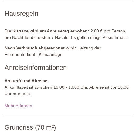
Tiefe: 1,2 - 2,5 Meter
Zugang: Römische Stufen
Hausregeln
Geöffnet: Mai bis September
Umzäunung: Ja
Ausstattung: Liegestühle und Pergola
Die Kurtaxe wird am Anreisetag erhoben:
2,00 € pro Person,
Gesäubert: Magnesium
pro Nacht für die ersten 7 Nächte. Es gelten einige Ausnahmen.
Entfernung von der Unterkunft: 45 Meter
Nach Verbrauch abgerechnet wird:
Heizung der
Ferienunterkunft, Klimaanlage
Die Eigentümer nutzen den Pool gelegentlich und, wenn der
Bereich von den Gästen nicht benutzt wird.
Anreiseinformationen
Ankunft und Abreise
Ankunftszeit ist zwischen 16:00 - 19:00 Uhr. Abreise ist vor 10:00
Uhr morgens.
Zufahrtsstraße:
Gepflastert
Mehr erfahren
Parken:
privat, auf dem Anwesen - 1 unüberdachter Parkplatz
Nationaler ID-Code:
IT048054C2CMD4LXCO
Grundriss (70 m²)