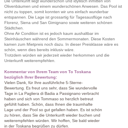
Die Unterkunft liegt wunderschön und idyllisch inmitten von
Olivenbäumen und einem wunderschönen Anwesen. Das Pool ist
nicht zu toppen, somit konnten wir uns einfach wunderbar
entspannen. Die Lage ist grossartig für Tagesausflüge nach
Florenz, Siena und San Gimignano sowie weiteren schönen
Städtchen.
Ohne Air Condition ist es jedoch kaum aushaltbar im
Steinhäuschen während den Sommermonaten. Diese Kosten
kamen zum Mietpreis noch dazu. In dieser Preisklasse wäre es
schön, wenn dies bereits inklusiv wäre.
Trotzdem würden wir jederzeit wieder herkommen und die
Unterkunft weiterempfehlen.
Kommentar von Ihrem Team von To Toskana
bezüglich Ihrer Bewertung:
Vielen Dank, für Ihre ausführliche 5-Sterne-
Bewertung. Es freut uns sehr, dass Sie wundervolle
Tage in La Pagliera di Badia a Passignano verbracht
haben und sich von Tommaso so herzlich betreut
gefühlt haben. Schön, dass Ihnen die traumhafte
Lage und der Pool so gut gefallen haben. Es ist schön
zu hören, dass Sie die Unterkunft wieder buchen und
weiterempfehlen würden. Wir hoffen, Sie bald wieder
in der Toskana begrüßen zu dürfen.