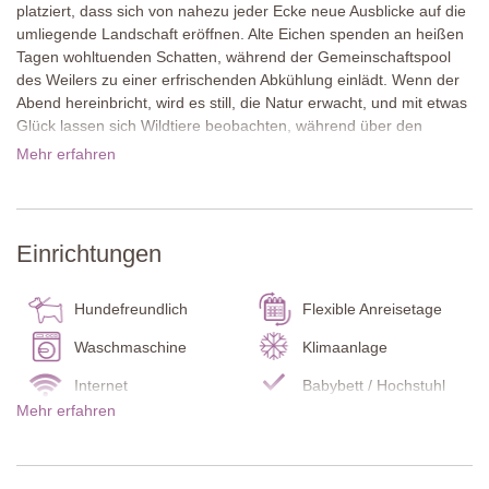
platziert, dass sich von nahezu jeder Ecke neue Ausblicke auf die
umliegende Landschaft eröffnen. Alte Eichen spenden an heißen
Tagen wohltuenden Schatten, während der Gemeinschaftspool
des Weilers zu einer erfrischenden Abkühlung einlädt. Wenn der
Abend hereinbricht, wird es still, die Natur erwacht, und mit etwas
Glück lassen sich Wildtiere beobachten, während über den
Hügeln ein klarer Sternenhimmel leuchtet. Montefiorile ist autofrei,
Mehr erfahren
am Eingang gibt es einen großen Parkplatz, und aufgrund der
Hanglage führen Stufen zu den einzelnen Ferienhäusern. Um die
besondere Ruhe und entspannte Atmosphäre zu bewahren,
empfehlen wir diesen Weiler besonders für Erwachsene, die
Einrichtungen
einen ruhigen und erholsamen Urlaub suchen.
Das malerische Dorf Lecchi liegt nur 1,5 Kilometer entfernt und ist
Hundefreundlich
Flexible Anreisetage
über einen gut gepflegten, hügeligen Spazierweg erreichbar. Hier
Waschmaschine
Klimaanlage
erwarten Sie das ausgezeichnete Ristorante Malborghetto sowie
ein kleiner, gut sortierter Lebensmittelladen. Ebenfalls fußläufig
Internet
Babybett / Hochstuhl
erreichbar ist das hübsche Dorf San Sano. Die mittelalterliche
Mehr erfahren
Kohlenmonoxidmelder
Rauchmelder
Stadt Radda in Chianti mit ihren Geschäften und sehr guten
Restaurants liegt rund acht Kilometer entfernt. Montefiorile
Feuerlöscher
Endreinigung
befindet sich mitten im berühmten Chianti-Classico-Gebiet,
Bettwäsche und