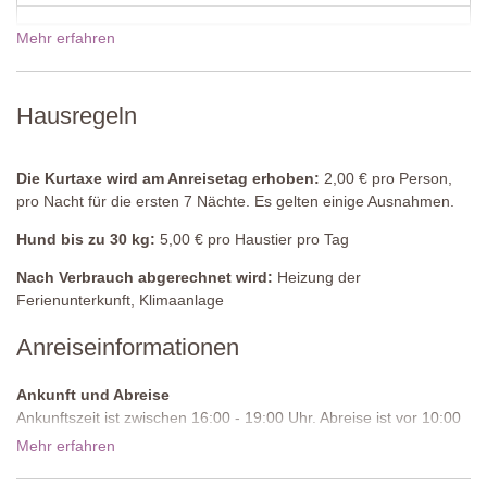
Schlafzimmer
Doppelbett (welches nicht in zwei Einzelbetten umgestellt werden
Mehr erfahren
kann), KIeiderschrank
Badezimmer
Hausregeln
Dusche, Waschbecken, WC
Gemeinschaftspool
Länge: 13 Meter
Die Kurtaxe wird am Anreisetag erhoben:
2,00 € pro Person,
Breite: 5 Meter
pro Nacht für die ersten 7 Nächte. Es gelten einige Ausnahmen.
Tiefe: 1,5 Meter
Hund bis zu 30 kg:
5,00 € pro Haustier pro Tag
Zugang: römische Stufen
Geöffnet: April bis Oktober
Nach Verbrauch abgerechnet wird:
Heizung der
Umzäunung: ja
Ferienunterkunft, Klimaanlage
Ausstattung: Sonnenliegen und -schirme
Reinigung: Salz
Anreiseinformationen
Entfernung von den Unterkünften: max. 90 Meter
Ankunft und Abreise
Ankunftszeit ist zwischen 16:00 - 19:00 Uhr. Abreise ist vor 10:00
Uhr morgens.
Mehr erfahren
Zufahrtsstraße:
Ungepflastert, ebenmäßig