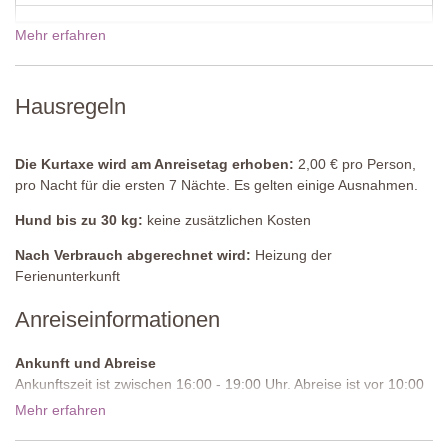
Schlafzimmer 2
Zwei Einzelbetten (welche auf Anfrage bei der Buchung in ein
Mehr erfahren
Doppelbett umgestellt werden können), Kommode
Badezimmer
Hausregeln
Dusche, Bidet, Waschbecken, WC
Waschküche
(gemeinschaftlich genutzt)
Die Kurtaxe wird am Anreisetag erhoben:
2,00 € pro Person,
Waschmaschine
pro Nacht für die ersten 7 Nächte. Es gelten einige Ausnahmen.
Gemeinschaftspool
Hund bis zu 30 kg:
keine zusätzlichen Kosten
Länge:
12 Meter
Breite:
7 Meter
Nach Verbrauch abgerechnet wird:
Heizung der
Tiefe:
1,20 bis 1,60 Meter
Ferienunterkunft
Zugang:
Metallleiter
Geöffnet:
Mai bis September
Anreiseinformationen
Umzäunung:
nein
Ausstattung:
Sonnenliegen und -schirme
Ankunft und Abreise
Reinigung:
Chlor
Ankunftszeit ist zwischen 16:00 - 19:00 Uhr. Abreise ist vor 10:00
Entfernung von den Unterkünften:
70 Meter
Uhr morgens.
Mehr erfahren
Zufahrtsstraße:
Ungepflastert, unregelmäßig, wir empfehlen ein