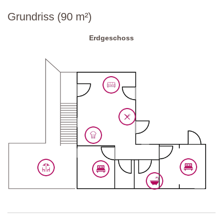
Fahrzeug mit viel Bodenfreiheit
Grundriss (90 m²)
Parken:
öffentlich, auf dem Anwesen
Erdgeschoss
Nationaler ID-Code:
IT052005B4LJSG23P5