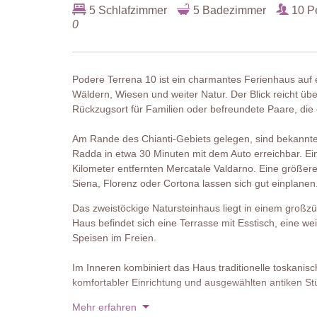
5 Schlafzimmer
5 Badezimmer
10 P
0
Podere Terrena 10 ist ein charmantes Ferienhaus auf 
Wäldern, Wiesen und weiter Natur. Der Blick reicht übe
Rückzugsort für Familien oder befreundete Paare, die
Am Rande des Chianti-Gebiets gelegen, sind bekannte
Radda in etwa 30 Minuten mit dem Auto erreichbar. Ei
Kilometer entfernten Mercatale Valdarno. Eine größer
Siena, Florenz oder Cortona lassen sich gut einplanen
Das zweistöckige Natursteinhaus liegt in einem groß
Haus befindet sich eine Terrasse mit Esstisch, eine we
Speisen im Freien.
Im Inneren kombiniert das Haus traditionelle toskani
komfortabler Einrichtung und ausgewählten antiken Stüc
Mehr erfahren
Ergänzt wird das Anwesen durch einen separat zugängl