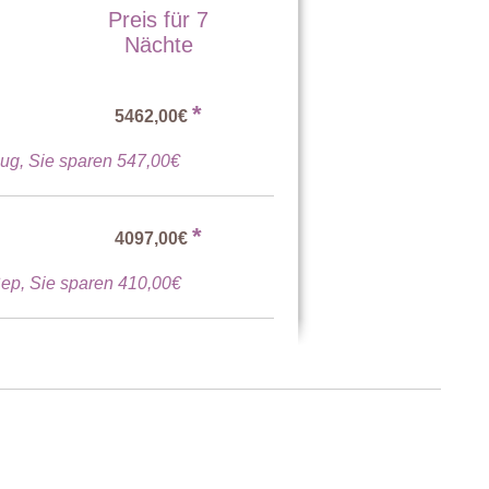
Preis für 7
Nächte
*
5462,00€
ug, Sie sparen 547,00€
*
4097,00€
llt werden), Schrank, Stuhl, Kommode.
ep, Sie sparen 410,00€
3551,00€
 werden), Einzelbett, kleiner Schreibtisch, Schrank, Stuhl.
3551,00€