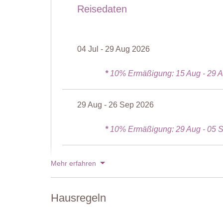
Reisedaten
Badezimmer
Dusche, Waschbecken, WC.
Zweiter Stock
04 Jul - 29 Aug 2026
Salon
Sofa, antike Holzbank, antike Kommode
*
10% Ermäßigung: 15 Aug - 29 A
Schlafzimmer Suite
29 Aug - 26 Sep 2026
Schlafzimmer 3
Doppelbett (kann nicht in ein Zweibettzimmer umgeste
*
10% Ermäßigung: 29 Aug - 05 S
En-suite Badezimmer
Dusche, Waschbecken, WC.
26 Sep - 07 Nov 2026
Mehr erfahren
Schlafzimmer 4
Doppelbett (kann nicht in ein Zweibettzimmer umgestellt
07 Nov - 19 Dez 2026
Hausregeln
En-suite Badezimmer
Dusche, Waschbecken, WC.