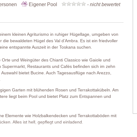
ersonen
Eigener Pool
-
nicht bewertet
einem kleinen Agriturismo in ruhiger Hügellage, umgeben von
r die bewaldeten Hügel des Val d’Ambra. Es ist ein friedvoller
 eine entspannte Auszeit in der Toskana suchen.
 Orte und Weingüter des Chianti Classico wie Gaiole und
n Supermarkt, Restaurants und Cafés befinden sich im zehn
e Auswahl bietet Bucine. Auch Tagesausflüge nach Arezzo,
.
zügigen Garten mit blühenden Rosen und Terrakottakübeln. Am
itere liegt beim Pool und bietet Platz zum Entspannen und
sche Elemente wie Holzbalkendecken und Terrakottaböden mit
ken. Alles ist hell, gepflegt und einladend.
ichen Anbau für zwei weitere Gäste. Er verfügt über eine