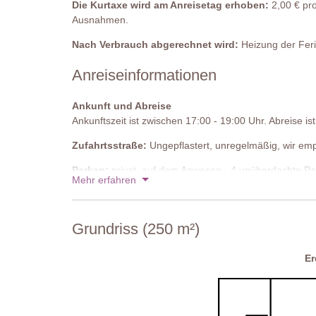
19 Dez - 02 Jan 2027
Die Kurtaxe wird am Anreisetag erhoben:
2,00 € pro
Ausnahmen.
Nebenhaus
Preise für 2027
Nach Verbrauch abgerechnet wird:
Heizung der Feri
Erdgeschoss
Anreiseinformationen
Küche/ Esszimmer/ Wohnbereich
Voll ausgestattete Küche, Kühlschrank mit Gefrierfach,
Ankunft und Abreise
Ankunftszeit ist zwischen 17:00 - 19:00 Uhr. Abreise i
Badezimmer
Dusche, Waschbecken, WC
Zufahrtsstraße:
Ungepflastert, unregelmäßig, wir emp
Parken:
privat, auf dem Anwesen - 4 unüberdachte Pa
Erster Stock
Mehr erfahren
Nationaler ID-Code:
IT052013B55HLBJE4Z
Schlafzimmer 5
Doppelbett, Nachttische, Kleiderständer, Klimaanlag
Grundriss (250 m²)
Angrenzendes Badezimmer
E
Dusche, Waschbecken, WC
Privatpool
Länge: 8 Meter
Breite: 4 Meter