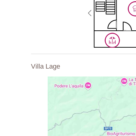
Tiefe: 1,2 - 1,5 Meter
Zugang: Römische Stufen
Geöffnet: Mai bis Oktober
Umzäunung: Nein
Ausstattung: Sonnenliegen, Pergola mit einem Tisch u
Reinigung: Chlor
Entfernung von der Unterkunft: 20 Meter
Villa Lage