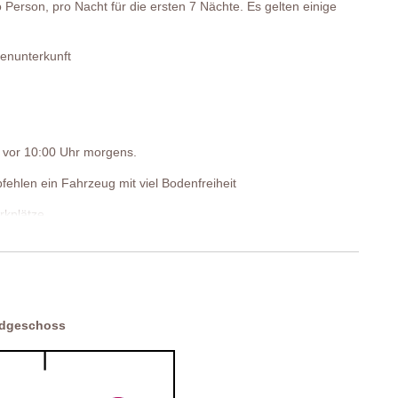
4097,00€
 Person, pro Nacht für die ersten 7 Nächte. Es gelten einige
enunterkunft
 Frühstückstheke, Stühle, Ecksofa, Tisch, Treppe zum 1. Stock.
st vor 10:00 Uhr morgens.
fehlen ein Fahrzeug mit viel Bodenfreiheit
rkplätze
e, Treppe zum Erdgeschoss.
rdgeschoss