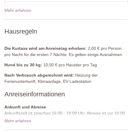
En-suite Badezimmer
Dusche, Waschbecken, WC.
Mehr erfahren
19 Dez - 02 Jan 2027
2930,00€
Erster Stock
Preise für 2027
Hausregeln
Schlafzimmer 2
Doppelbett (kann in ein Zweibettzimmer umgestellt werden),
Schrank, Stuhl, Sofa, Schreibtisch, Klimaanlage.
Die Kurtaxe wird am Anreisetag erhoben:
2,00 € pro Person,
pro Nacht für die ersten 7 Nächte. Es gelten einige Ausnahmen.
En-suite Badezimmer
Dusche, Waschbecken, WC.
Hund bis zu 30 kg:
10,00 € pro Haustier pro Tag
Schlafzimmer 3
Nach Verbrauch abgerechnet wird:
Heizung der
Doppelbett (kann nicht in ein Zweibettzimmer umgestellt werden),
Ferienunterkunft, Klimaanlage, EV Ladestation
Schrank, Sessel, Tisch, Klimaanlage.
Anreiseinformationen
En-suite Badezimmer
Dusche, Waschbecken, WC.
Ankunft und Abreise
Ankunftszeit ist zwischen 16:00 - 19:00 Uhr. Abreise ist vor 10:00
Schlafzimmer 4
(Zugang nur von außen)
Uhr morgens.
Mehr erfahren
Doppelbett, Schrank, Sofa (kann in ein Einzelschlafsofa
Zufahrtsstraße:
Ungepflastert, ebenmäßig
umgestellt werden, falls das Zimmer mit zwei getrennten