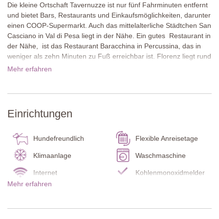
Die kleine Ortschaft Tavernuzze ist nur fünf Fahrminuten entfernt
und bietet Bars, Restaurants und Einkaufsmöglichkeiten, darunter
einen COOP-Supermarkt. Auch das mittelalterliche Städtchen San
Casciano in Val di Pesa liegt in der Nähe. Ein gutes Restaurant in
der Nähe, ist das Restaurant Baracchina in Percussina, das in
weniger als zehn Minuten zu Fuß erreichbar ist. Florenz liegt rund
13 km entfernt, während sich Siena und San Gimignano
Mehr erfahren
hervorragend für Tagesausflüge eignen.
Das Ferienhaus befindet sich in ruhiger Hügellage und ist außen
in einem warmen Cremeton gestrichen. Gepflegte Gärten mit
Einrichtungen
Oliven- und Obstbäumen umgeben das Anwesen. Mehrere
Sitzplätze und Terrassen laden zum Verweilen ein: ein Esstisch
unter einer mit Weinreben bewachsenen Pergola, ein weiterer
Hundefreundlich
Flexible Anreisetage
Essbereich unter einer Loggia sowie ein Pizzaofen und ein Grill.
Unterhalb des Hauses liegt der großzügige private Pool, von dem
Klimaanlage
Waschmaschine
sich die Aussicht besonders genießen lässt.
Internet
Kohlenmonoxidmelder
Mehr erfahren
Im Inneren besticht das Ferienhaus mit toskanischem Flair.
Rauchmelder
Feuerlöscher
Gewölbte Backsteindecken in Tonnenform und Terrakottaböden
Pool Badelaken
Babybett / Hochstuhl
verbinden sich mit hellen Wänden und sorgfältig ausgewähltem
Mobiliar zu einer stilvollen Atmosphäre. Auf zwei Etagen stehen