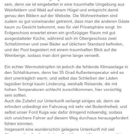
sein, denn sie ist eingebettet in eine traumhafte Umgebung aus
Weinfeldern und Wald auf einem Hügel und entspricht damit
genau den Bildern auf der Website. Die Wohneinheiten sind
zudem so gut voneinander getrennt, dass man die anderen Gäste
kaum zu Gesicht bekommt, was für viel Privatsphäre sorgt. Im
Erdgeschoss erwartet einen ein großzügiger Raum mit gut
ausgestatteter Küche, während sich im Obergeschoss zwei
Schlafzimmer und zwei Bäder auf üblichem Standard befinden,
und der Pool begeistert mit einem traumhaften Blick auf die
Weinberge, sodass man dort gerne lange verweilt.
Ein echter Wermutstropfen ist jedoch die fehlende Klimaanlage in
den Schlafräumen, denn bei 35 Grad Außentemperatur wird es
dort unerträglich warm, und selbst das Schließen der Läden
tagsüber bringt kaum Linderung, weshalb Reisende, die mit
hohen Temperaturen schlecht zurechtkommen, hier vorsichtig
sein sollten.
Auch die Zufahrt zur Unterkunft verlangt einiges ab, denn sie
erfordert unbedingt ein Fahrzeug mit sehr viel Bodenfreiheit, und
selbst unser Ford Kuga war dafür dringend notwendig, sodass
sich unsichere Fahrer auf diesem Weg durchaus herausgefordert
fühlen könnten.
Insgesamt eine wunderschön gelegene Unterkunft mit viel