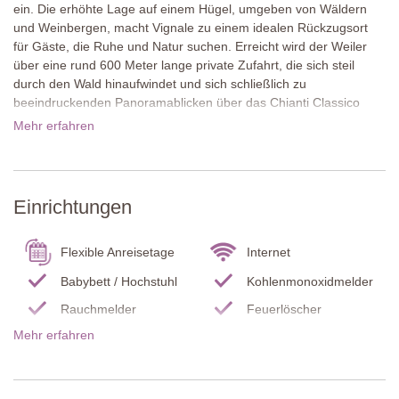
ein. Die erhöhte Lage auf einem Hügel, umgeben von Wäldern
und Weinbergen, macht Vignale zu einem idealen Rückzugsort
für Gäste, die Ruhe und Natur suchen. Erreicht wird der Weiler
über eine rund 600 Meter lange private Zufahrt, die sich steil
durch den Wald hinaufwindet und sich schließlich zu
beeindruckenden Panoramablicken über das Chianti Classico
öffnet.
Mehr erfahren
Die Lage im Herzen des Chianti Classico eignet sich
hervorragend, um die Region in all ihren Facetten zu entdecken.
Das hübsche Dorf San Sano liegt nur zehn Autominuten entfernt
Einrichtungen
und bietet das traditionelle Restaurant La Grotta della Rana sowie
einen kleinen Dorfladen. Lecchi erreicht man in weniger als 15
Minuten; hier gibt es ein Lebensmittelgeschäft und das sehr gute
Flexible Anreisetage
Internet
Ristorante Malborghetto. Das lebendige Städtchen Gaiole in
Babybett / Hochstuhl
Kohlenmonoxidmelder
Chianti ist nur 11 km entfernt, auch Radda liegt ganz in der Nähe.
Vignale ist zudem ein Paradies für Wanderer: Direkt vor der
Rauchmelder
Feuerlöscher
Haustür beginnt der Dievole Natural Path, ein rund 27 km langes
Mehr erfahren
Küche
Endreinigung
Netz markierter Wander- und Radwege durch Wälder und
Bettwäsche und
Weinberge des bekannten Dievole-Weinguts, das
Kühl-/ Gefrierschrank
Handtücher
Weinverkostungen und ein ausgezeichnetes Restaurant anbietet.
Pool Badelaken
Wohnzimmer