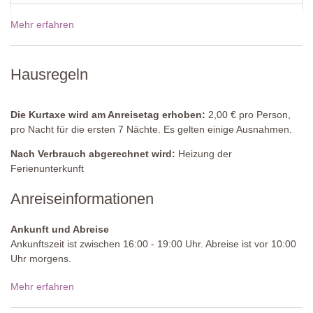
Schlafzimmer 1
Doppelbett (welches nicht in zwei Einzelbetten umgestellt werden
Mehr erfahren
19 Dez - 02 Jan 2027
1335,00€
kann), Kleiderschrank, Lese-Ecke mit Holzofen.
Angrenzendes Badezimmer
Preise für 2027
Hausregeln
Dusche, Waschbecken, WC.
Schlafzimmer 2
Die Kurtaxe wird am Anreisetag erhoben:
2,00 € pro Person,
Doppelbett (welches in zwei Einzelbetten umgestellt werden
pro Nacht für die ersten 7 Nächte. Es gelten einige Ausnahmen.
kann), Kleiderschrank.
Nach Verbrauch abgerechnet wird:
Heizung der
Badezimmer
Ferienunterkunft
Dusche, Bidet, Waschbecken, WC.
Anreiseinformationen
Waschküche
(gemeinschaftlich genutzt)
Waschmaschine.
Ankunft und Abreise
Ankunftszeit ist zwischen 16:00 - 19:00 Uhr. Abreise ist vor 10:00
Gemeinschaftspool
(Infinity)
Uhr morgens.
Länge: 12 Meter
Breite: 5 Meter
Zufahrtsstraße:
Ungepflastert, unregelmäßig, wir empfehlen ein
Mehr erfahren
Tiefe: 1,45 bis 2,20 Meter
Fahrzeug mit viel Bodenfreiheit, es gibt steile Abschnitte, Fahrer
Zugang: Metallleiter
sollten Erfahrung mit ähnlichen Strecken haben