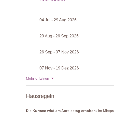
Dusche, Bidet, Waschbecken, WC
Schlafzimmer 3
Doppelbett (welches auf Anfrage bei der Buchung in zw
Stühle, Sofa
04 Jul - 29 Aug 2026
Angrenzendes Badezimmer
Dusche, Bidet, Waschbecken, WC
29 Aug - 26 Sep 2026
Privatpool
Länge
: 10 Meter
26 Sep - 07 Nov 2026
Breite
: 5 Meter
Tiefe
: 1,4 Meter
Zugang
: Römische Treppe
07 Nov - 19 Dez 2026
Geöffnet
: Mai bis September
Umzäunung
: Nein
Mehr erfahren
Ausstattung
: Sonnenliegen und Sonnenschirme
19 Dez - 02 Jan 2027
Reinigung
: Chlor
Entfernung von der Unterkunft
: 40 Meter
Hausregeln
Preise für 2027
Die Kurtaxe wird am Anreisetag erhoben:
Im Mietpre