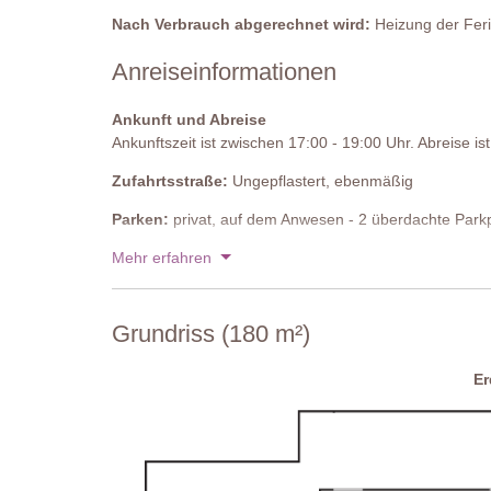
Nach Verbrauch abgerechnet wird:
Heizung der Feri
Anreiseinformationen
Ankunft und Abreise
Ankunftszeit ist zwischen 17:00 - 19:00 Uhr. Abreise i
Zufahrtsstraße:
Ungepflastert, ebenmäßig
Parken:
privat, auf dem Anwesen - 2 überdachte Park
Nationaler ID-Code:
Mehr erfahren
IT050025B5N95TAJCW
Grundriss (180 m²)
E