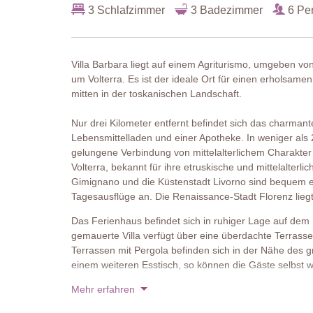
3 Schlafzimmer
3 Badezimmer
6 Pe
Villa Barbara liegt auf einem Agriturismo, umgeben vo
um Volterra. Es ist der ideale Ort für einen erholsam
mitten in der toskanischen Landschaft.
Nur drei Kilometer entfernt befindet sich das charmant
Lebensmittelladen und einer Apotheke. In weniger als 2
gelungene Verbindung von mittelalterlichem Charakte
Volterra, bekannt für ihre etruskische und mittelalterli
Gimignano und die Küstenstadt Livorno sind bequem e
Tagesausflüge an. Die Renaissance-Stadt Florenz liegt
Das Ferienhaus befindet sich in ruhiger Lage auf dem 
gemauerte Villa verfügt über eine überdachte Terrass
Terrassen mit Pergola befinden sich in der Nähe des g
einem weiteren Esstisch, so können die Gäste selbst 
Mehr erfahren
Im Inneren präsentiert sich das zweistöckige Ferienha
Holzbalkendecken und dezenten Wandfarben. Die stilvo