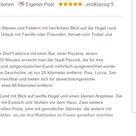
rsonen
Eigener Pool
-
erstklassig 5
n Wiesen und Feldern mit herrlichem Blick auf die Hügel rund
en Urlaub mit Familie oder Freunden, fernab vom Trubel und
e Dorf Fabbrica mit einer Bar, einer Pizzeria, einem
0 Minuten erreicht man die Stadt Peccioli, die für ihre
r und zeitgenössischer Kunst mehrfach ausgezeichnet wurde.
che Geschichte, ist nur 20 Kilometer entfernt. Pisa, Lucca, San
rreichbar und bieten sich für abwechslungsreiche
 etwa 88 Kilometer entfernt.
Land mit Blick auf sanfte Hügel und einen kleinen Angelsee. Die
e mit Esstisch und Stühlen vor dem Haus. Zwei weitere
roßen Pools, eine mit gemütlicher Sitzecke, die andere mit
wählen, wo sie ihre Mahlzeiten im Freien genießen möchten.
us elegant und zurückhaltend mit Terrakottaböden,
lle, hochwertige Möblierung ist komfortabel und geschmackvoll