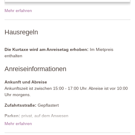
Erster Stock
Mehr erfahren
Wohnzimmer
3 Sofas, Fernseher.
Hausregeln
Schlafzimmer 2
Doppelbett (kann in ein Zweibettzimmer umgewandelt werden),
Die Kurtaxe wird am Anreisetag erhoben:
Im Mietpreis
Kleiderschrank, Sofa, Schaukelstuhl, Schreibtisch und Stuhl,
enthalten
Klimaanlage.
Anreiseinformationen
Schlafzimmer 3
Doppelbett (kann in ein Zweibettzimmer umgewandelt werden),
Ankunft und Abreise
Kommode.
Ankunftszeit ist zwischen 15:00 - 17:00 Uhr. Abreise ist vor 10:00
Uhr morgens.
Angrenzendes Badezimmer
Dusche, Waschbecken, Bidet, WC.
Zufahrtsstraße:
Gepflastert
Schlafzimmer 4
Parken:
privat, auf dem Anwesen
Doppelbett (kann in ein Zweibettzimmer umgewandelt werden),
Mehr erfahren
Nationaler ID-Code:
IT048021C2F4A7H6YS
Kommode, Stuhl.