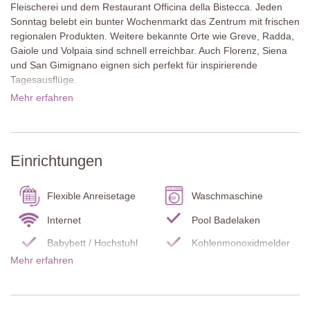
Fleischerei und dem Restaurant Officina della Bistecca. Jeden
Sonntag belebt ein bunter Wochenmarkt das Zentrum mit frischen
regionalen Produkten. Weitere bekannte Orte wie Greve, Radda,
Gaiole und Volpaia sind schnell erreichbar. Auch Florenz, Siena
und San Gimignano eignen sich perfekt für inspirierende
Tagesausflüge.
Mehr erfahren
Das aus Naturstein gebaute Haus ist von großzügigen, gepflegten
Gärten umgeben. Weite Rasenflächen, farbenfrohe Blumenbeete
und möblierte Terrassen mit bunt bepflanzten Blumenkästen aus
Terracotta bieten viele schöne Plätze zum Verweilen. Ein Highlight
Einrichtungen
ist der 15 Meter lange Pool, eingebettet zwischen Bäumen, die
sich zum weiten Panorama der Chianti-Hügel öffnen.
Flexible Anreisetage
Waschmaschine
Im Inneren trifft der historische Charme des Ferienhauses auf
stilvollem Wohnkomfort. Holzbalkendecken, Ziegelgewölbe,
Internet
Pool Badelaken
freigelegter Naturstein und warme, natürliche Farben schaffen
Babybett / Hochstuhl
Kohlenmonoxidmelder
eine einladende Atmosphäre. Die Einrichtung vereint antike
Mehr erfahren
Einzelstücke mit modernen Elementen, ergänzt durch weiche
Rauchmelder
Feuerlöscher
Stoffe, Bilder und liebevolle Details. Im Erdgeschoss steht
Terrasse
Grill
außerdem ein gut ausgestatteter Fitnessraum zur Verfügung für
alle, die auch im Urlaub aktiv bleiben möchten.
Wohnzimmer
TV