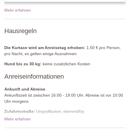
Kleines Wohnzimmer
Sofa, Sessel, Beistelltischchen, Flügeltüren zur Terrasse, Terrasse
Mehr erfahren
mit Pavillon, Tisch und Stühle.
Küche
(kann von den Gästen genutzt werden)
Hausregeln
Professionell ausgestattet, Edelstahlschränke, dreifach
Spülbecken, Gefrier-Kühlschrank, Gasherd.
Die Kurtaxe wird am Anreisetag erhoben:
1,50 € pro Person,
Großer Essbereich
(Frühstück, Mittag- oder Abendessen kann
pro Nacht, es gelten einige Ausnahmen
bestellt werden, die Kosten sind vor Ort zu begleichen), Tisch,
Stühle, Buffettisch, Doppelspülbecken, Flügeltüren zur Terrasse.
Hund bis zu 30 kg:
keine zusätzlichen Kosten
Herren-WC
Anreiseinformationen
Waschbecken, WC.
Ankunft und Abreise
Damen-WC
Ankunftszeit ist zwischen 16:00 - 19:00 Uhr. Abreise ist vor 10:00
Waschbecken, WC.
Uhr morgens.
Suite
Zufahrtsstraße:
Ungepflastert, ebenmäßig
Mehr erfahren
Parken:
öffentlich, beim Anwesen - 10 unüberdachte Parkplätze
Wohnzimmer
Sofa, Sessel, Beistelltisch.