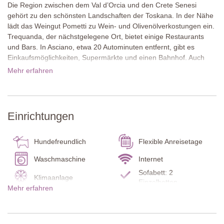
Die Region zwischen dem Val d’Orcia und den Crete Senesi
gehört zu den schönsten Landschaften der Toskana. In der Nähe
lädt das Weingut Pometti zu Wein- und Olivenölverkostungen ein.
Trequanda, der nächstgelegene Ort, bietet einige Restaurants
und Bars. In Asciano, etwa 20 Autominuten entfernt, gibt es
Einkaufsmöglichkeiten, Supermärkte und einen Bahnhof. Auch
Montalcino, bekannt für seinen Brunello-Wein, ist in etwa einer
Mehr erfahren
halben Stunde erreichbar. Tagesausflüge nach Siena, Arezzo,
Cortona oder zum Trasimenischen See sind ebenfalls
empfehlenswert.
Einrichtungen
Das zweistöckige Natursteinhaus ist von weitläufigen, sorgfältig
angelegten Gärten umgeben. Mehrere überdachte Terrassen mit
Esstischen sowie eine möblierte Panoramaterrasse im
Hundefreundlich
Flexible Anreisetage
Obergeschoss laden dazu ein, die toskanische Landschaft im
Freien zu genießen.
Waschmaschine
Internet
Sofabett: 2
Klimaanlage
Im Inneren überzeugt die Villa mit stilvoller toskanischer
Einzelbetten
Mehr erfahren
Architektur. Terrakottaböden, Holzbalkendecken und dekorierte
Kohlenmonoxidmelder
Rauchmelder
Gewölbedecken verleihen den Räumen eine elegante
Feuerlöscher
Trockenautomat
Atmosphäre. Sanfte Wandfarben und antike Möbel sorgen für ein
harmonisches Gesamtbild.
Bettwäsche und