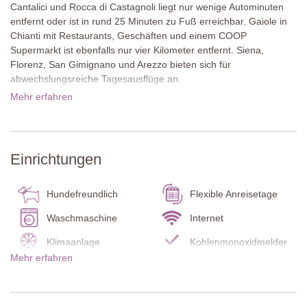
Cantalici und Rocca di Castagnoli liegt nur wenige Autominuten
entfernt oder ist in rund 25 Minuten zu Fuß erreichbar. Gaiole in
Chianti mit Restaurants, Geschäften und einem COOP
Supermarkt ist ebenfalls nur vier Kilometer entfernt. Siena,
Florenz, San Gimignano und Arezzo bieten sich für
abwechslungsreiche Tagesausflüge an.
Mehr erfahren
Der Außenbereich ist liebevoll gestaltet und bietet ideale
Bedingungen für entspannte Stunden im Freien. Im gepflegten
Garten stehen ein schöner Pool und mehrere Sitzmöglichkeiten
bereit, um die Aussicht auf die umliegende Landschaft zu
Einrichtungen
genießen. Eine überdachte Terrasse mit Esstisch und ein
schattiger Pavillon mit bequemen Sitzmöbeln laden zum
Verweilen und Erholen ein.
Hundefreundlich
Flexible Anreisetage
Das Ferienhaus ist in traditioneller Natursteinbauweise errichtet
Waschmaschine
Internet
und erstreckt sich über zwei Etagen. Innen trifft toskanischer
Klimaanlage
Kohlenmonoxidmelder
Charme auf modernes Design. Holzbalkendecken, hochwertige
Mehr erfahren
Möbel und eine Einrichtung in dezenten Farbtönen schaffen eine
Rauchmelder
Feuerlöscher
helle, stilvolle Atmosphäre. Alles ist geschmackvoll abgestimmt
Küche
Terrasse
und sorgt für ein wohnliches Ambiente.