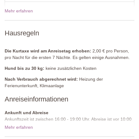
Schlafzimmer 2
Mehr erfahren
19 Dez - 02 Jan 2027
2645,00€
Doppelbett (welches nicht in zwei Einzelbetten umgestellt werden
kann), Nachttischchen, Tisch, Stuhl, Kleiderschrank, Klimaanlage.
Preise für 2027
Hausregeln
Angrenzendes Badezimmer
Große Dusche, Waschbecken, WC, Bidet.
Die Kurtaxe wird am Anreisetag erhoben:
2,00 € pro Person,
Schlafzimmer 3
pro Nacht für die ersten 7 Nächte. Es gelten einige Ausnahmen.
Zwei Einzelbetten (welche auf Anfrage bei der Buchung in ein
Doppelbett umgestellt werden können), Nachttischchen,
Hund bis zu 30 kg:
keine zusätzlichen Kosten
Schreibtisch, Stuhl, Kleiderschrank, Klimaanlage.
Nach Verbrauch abgerechnet wird:
Heizung der
Angrenzendes Badezimmer
Ferienunterkunft, Klimaanlage
Große Dusche, Waschbecken, WC.
Anreiseinformationen
Privatpool
Länge: 8 Meter
Ankunft und Abreise
Breite: 4 Meter
Ankunftszeit ist zwischen 16:00 - 19:00 Uhr. Abreise ist vor 10:00
Tiefe: 1.4 Meter
Uhr morgens.
Mehr erfahren
Zugang: Metalleiter
Geöffnet: Mai bis September
Zufahrtsstraße:
Gepflastert