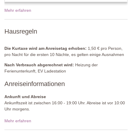
Große Dusche, Waschbecken, Bidet, WC.
Mehr erfahren
Schlafzimmer 2
Doppelbett (welches nicht in zwei Einzelbetten umgestellt werden
kann), zwei Nachttischchen, Kleiderschrank, Tür zur
Hausregeln
Terrasse, Klimaanlage, Moskitonetz.
Angrenzendes Badezimmer/ WC
Die Kurtaxe wird am Anreisetag erhoben:
1,50 € pro Person,
Große Dusche, Waschbecken, Bidet, WC.
pro Nacht für die ersten 10 Nächte, es gelten einige Ausnahmen
Waschküche
(gemeinschaftlich)
Nach Verbrauch abgerechnet wird:
Heizung der
Waschmaschine.
Ferienunterkunft, EV Ladestation
Gemeinschaftspool
Anreiseinformationen
Länge: 14,5 Meter
Breite: 8 Meter
Ankunft und Abreise
Tiefe: 3 verschiedene Poolbereiche, welche alle durch Wasserfälle
Ankunftszeit ist zwischen 16:00 - 19:00 Uhr. Abreise ist vor 10:00
miteinander verbunden sind.
Uhr morgens.
Tiefe des ersten Pools: 1,30 Meter
Tiefe des zweiten Pools: 0,60 Meter
Zufahrtsstraße:
Ungepflastert, ebenmäßig
Mehr erfahren
Tiefe des driten Pools: 0 bis 0,90 Meter mit 10% Schräge
Zugang: Römische Stufen
Parken:
öffentlich, auf dem Anwesen