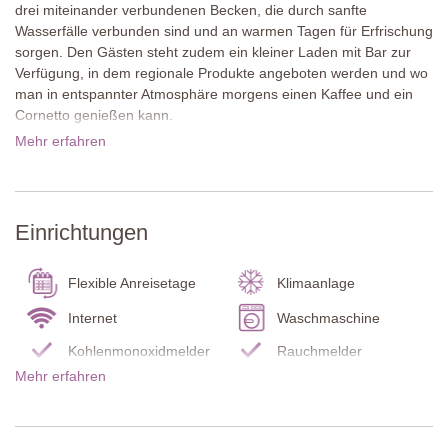
drei miteinander verbundenen Becken, die durch sanfte
Wasserfälle verbunden sind und an warmen Tagen für Erfrischung
sorgen. Den Gästen steht zudem ein kleiner Laden mit Bar zur
Verfügung, in dem regionale Produkte angeboten werden und wo
man in entspannter Atmosphäre morgens einen Kaffee und ein
Cornetto genießen kann.
Mehr erfahren
Im rund neun Kilometer entfernten Roccalbegna finden sich
Restaurants, Bars und einige Geschäfte. Etwa 40 Kilometer
entfernt liegt Grosseto, die Provinzhauptstadt der südlichen
Toskana, mit ihrer gut erhaltenen Altstadt, der begehbaren
Einrichtungen
Stadtmauer aus dem 16. Jahrhundert, dem Dom San Lorenzo
und der lebhaften Piazza Dante. Die Küste bei Marina di Grosseto
mit langen Sandstränden und Pinienwäldern ist ebenfalls gut
Flexible Anreisetage
Klimaanlage
erreichbar. Ein besonderes Naturerlebnis bieten die heißen
Internet
Waschmaschine
Quellen von Saturnia, deren frei zugängliche Kaskaden der
Cascate del Mulino besonders bei Sonnenuntergang eine
Kohlenmonoxidmelder
Rauchmelder
eindrucksvolle Atmosphäre entfalten.
Mehr erfahren
Feuerlöscher
Garten
Über diese Ferienunterkunft
Terrasse
Wohnzimmer
Cortile ist eine wunderschöne Ferienunterkunft im Erdgeschoss
mit hellem, modernem Flair. Die stilvolle Einrichtung wird durch
Ensuite Badezimmer
Grill