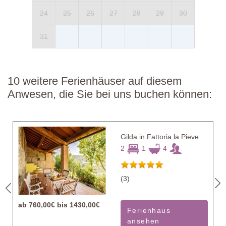
24
25
26
27
28
29
30
31
10 weitere Ferienhäuser auf diesem
Anwesen, die Sie bei uns buchen können:
Gilda in Fattoria la Pieve
2
1
4
(3)
ab
760,00€ bis 1430,00€
Ferienhaus
ansehen