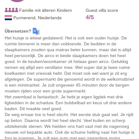
Familie mit älteren Kindern
Guest villa score
4
/
5
Purmerend, Niederlande
Übersetzen?
Het huisje is ietwat gedateerd. Het is ook een ouder huisje. De
ruimte binnenin is meer dan voldoende. De bedden in de
slaapkamers zouden qua matras beter kunnen, maar dat is altijd
heel persoonlijk. De airco in beide slaapkamers doen het heel
goed. In de keuken/woonkamer zit helaas geen airco. Gelukkig
nemen wij altijd een ventilator mee. Wel super dat je twee ruime
koelkasten met vriesvak hebt. Dat moet ook wel want je zit erg
afgelegen. De supermarkt die genoemd wordt in de welkomstbrief
is een minimarket. Je zult ongeveer 45 minuten door de bergen
moeten rijden voor een grote supermarkt.
Het zwembad is fantastisch. Je hebt je eigen ligplek met drie
ligbedden in de schaduw. Een bubbelbad en keus uit drie andere
baden. Dit maakte veel goed.
De weg ernaar toe is heel slecht. Het eerste stuk gaat wel. Je rijdt
op beton. Daarna wordt het heel slecht. Veel kuilen en scherp
uitstekende stenen. We hielden ons hart vast met de nagenoeg
nieuwe vol bepakte auto. Ook de schuine helling naar het huisje is
fors te noemen. Je zult een auto met een zwaardere motor