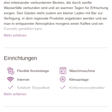
drei miteinander verbundenen Becken, die durch sanfte
Wasserfälle verbunden sind und an warmen Tagen für Erfrischung
sorgen. Den Gästen steht zudem ein kleiner Laden mit Bar zur
Verfügung, in dem regionale Produkte angeboten werden und wo
man in entspannter Atmosphäre morgens einen Kaffee und ein
Cornetto genießen kann.
Mehr erfahren
Im rund neun Kilometer entfernten Roccalbegna finden sich
Restaurants, Bars und einige Geschäfte. Etwa 40 Kilometer
entfernt liegt Grosseto, die Provinzhauptstadt der südlichen
Toskana, mit ihrer gut erhaltenen Altstadt, der begehbaren
Einrichtungen
Stadtmauer aus dem 16. Jahrhundert, dem Dom San Lorenzo
und der lebhaften Piazza Dante. Die Küste bei Marina di Grosseto
mit langen Sandstränden und Pinienwäldern ist ebenfalls gut
Flexible Anreisetage
Waschmaschine
erreichbar. Ein besonderes Naturerlebnis bieten die heißen
Internet
Klimaanlage
Quellen von Saturnia, deren frei zugängliche Kaskaden der
Cascate del Mulino besonders bei Sonnenuntergang eine
Sofabett: Doppelbett
Kohlenmonoxidmelder
eindrucksvolle Atmosphäre entfalten.
Mehr erfahren
Rauchmelder
Feuerlöscher
Über diese Ferienunterkunft
Pool Badelaken
Babybett / Hochstuhl
Letizia ist eine einseitig angebaute Ferienwohnung im
Erdgeschoss mit warmem, einladendem Charakter. Traditionelle
Endreinigung
Kühl-/ Gefrierschrank