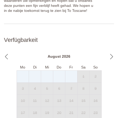
waarderen uw opmerkingen en hopen dat u ondanks
deze punten een fijn verblijf heeft gehad. We hopen u
in de nabije toekomst terug te zien bij To Toscane!
Verfügbarkeit
August 2026
Mo
Di
Mi
Do
Fr
Sa
So
1
2
3
4
5
6
7
8
9
10
11
12
13
14
15
16
17
18
19
20
21
22
23