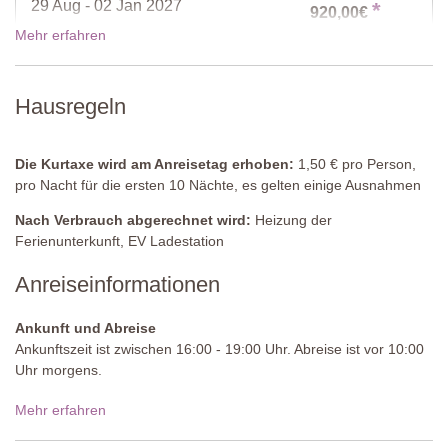
Doppelbett umgestellt werden können), Kleiderschrank, Türen zur
29 Aug - 02 Jan 2027
*
920,00€
Terrasse
*
20% Ermäßigung: 29 Aug - 19 Sep, Sie sparen
Mehr erfahren
184,00€
Badezimmer 1
Dusche, Bidet, Waschbecken, WC
Hausregeln
Preise für 2027
Badezimmer 2
Dusche, Waschbecken, WC
Die Kurtaxe wird am Anreisetag erhoben:
1,50 € pro Person,
Gemeinschaftspool
pro Nacht für die ersten 10 Nächte, es gelten einige Ausnahmen
Länge: 14,5 Meter
Nach Verbrauch abgerechnet wird:
Heizung der
Breite: 8 Meter
Ferienunterkunft, EV Ladestation
Tiefe: 3 verschiedene Poolbereiche, welche alle durch Wasserfälle
miteinander verbunden sind.
Anreiseinformationen
Tiefe des ersten Pools: 1,30 Meter
Tiefe des zweiten Pools: 0,60 Meter
Ankunft und Abreise
Tiefe des driten Pools: 0 bis 0,90 Meter mit 10% Schräge
Ankunftszeit ist zwischen 16:00 - 19:00 Uhr. Abreise ist vor 10:00
Zugang: Römische Stufen
Uhr morgens.
Geöffnet: Mai bis Oktober
Umzäunung: Nein
Zufahrtsstraße:
Ungepflastert, ebenmäßig
Mehr erfahren
Ausstattung: Sonnenliegen und -schirme
Reinigung: Chlor
Parken:
öffentlich, auf dem Anwesen