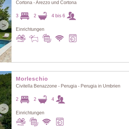
Cortona - Arezzo und Cortona
3
2
4 bis 6
>
Einrichtungen
Art
Morleschio
Preis: niedrig >
Zufall
hoch
Civitella Benazzone - Perugia - Perugia in Umbrien
2
2
4
Preis: hoch >
Personenzahl:
>
niedrig
niedrig > hoch
Einrichtungen