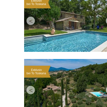
Exklusiv
bei To Toskana
<
Exklusiv
bei To Toskana
<