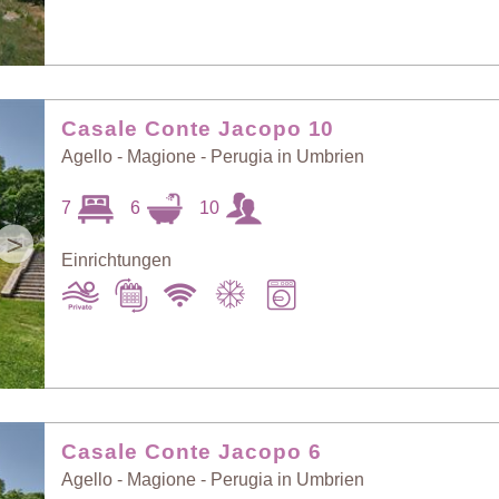
Personenzahl:
Neueste Häuser
hoch > niedrig
Casale Conte Jacopo 10
Agello - Magione - Perugia in Umbrien
7
6
10
>
Einrichtungen
Casale Conte Jacopo 6
Agello - Magione - Perugia in Umbrien