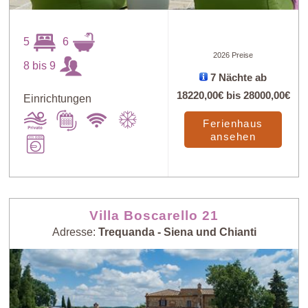
5
6
2026 Preise
8 bis 9
7 Nächte ab
18220,00€
bis
28000,00€
Einrichtungen
Ferienhaus
ansehen
Villa Boscarello 21
Adresse:
Trequanda - Siena und Chianti