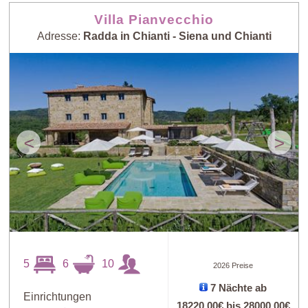
Villa Pianvecchio
Adresse:
Radda in Chianti - Siena und Chianti
<
>
5
6
10
2026 Preise
7 Nächte ab
Einrichtungen
18220,00€
bis
28000,00€