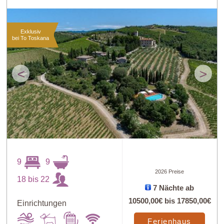
Exklusiv
bei To Toskana
<
>
9
9
2026 Preise
18 bis 22
7 Nächte ab
10500,00€
bis
17850,00€
Einrichtungen
Ferienhaus