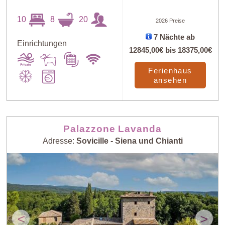
10
8
20
2026 Preise
7 Nächte ab
Einrichtungen
12845,00€
bis
18375,00€
Ferienhaus
ansehen
Palazzone Lavanda
Adresse:
Sovicille - Siena und Chianti
<
>