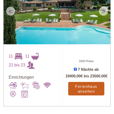
<
>
11
11
2026 Preise
21 bis 23
7 Nächte ab
19400,00€
bis
23500,00€
Einrichtungen
Ferienhaus
ansehen