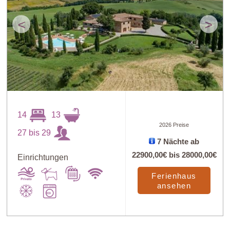
<
>
14
13
2026 Preise
27 bis 29
7 Nächte ab
22900,00€
bis
28000,00€
Einrichtungen
Ferienhaus
ansehen