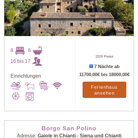
8
8
2026 Preise
16 bis 17
7 Nächte ab
11700,00€
bis
18000,00€
Einrichtungen
Ferienhaus
ansehen
Borgo San Polino
Adresse:
Gaiole in Chianti - Siena und Chianti