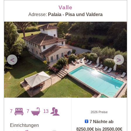
Valle
Adresse:
Palaia - Pisa und Valdera
<
>
7
7
13
2026 Preise
7 Nächte ab
Einrichtungen
8250,00€
bis
20500,00€