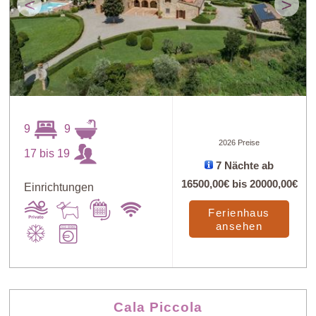
<
>
9
9
2026 Preise
17 bis 19
7 Nächte ab
16500,00€
bis
20000,00€
Einrichtungen
Ferienhaus
ansehen
Cala Piccola