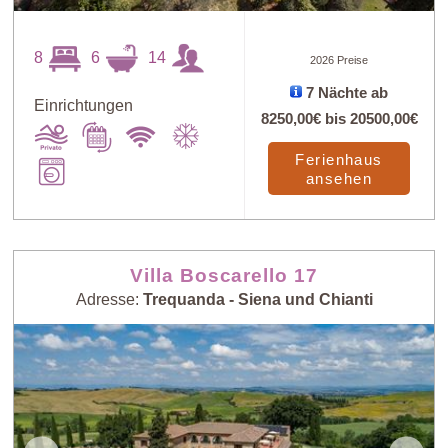
8
6
14
2026 Preise
7 Nächte ab
Art
X
Einrichtungen
8250,00€
bis
20500,00€
Ferienhaus
ansehen
Preis: niedrig >
Zufall
hoch
Preis: hoch >
Personenzahl:
Villa Boscarello 17
niedrig
niedrig > hoch
Adresse:
Trequanda - Siena und Chianti
Personenzahl:
Neueste Häuser
hoch > niedrig