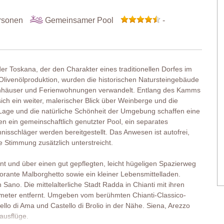
rsonen
Gemeinsamer Pool
-
er Toskana, der den Charakter eines traditionellen Dorfes im
Olivenölproduktion, wurden die historischen Natursteingebäude
rienhäuser und Ferienwohnungen verwandelt. Entlang des Kamms
ch ein weiter, malerischer Blick über Weinberge und die
 Lage und die natürliche Schönheit der Umgebung schaffen eine
n ein gemeinschaftlich genutzter Pool, ein separates
nisschläger werden bereitgestellt. Das Anwesen ist autofrei,
e Stimmung zusätzlich unterstreicht.
rnt und über einen gut gepflegten, leicht hügeligen Spazierweg
torante Malborghetto sowie ein kleiner Lebensmittelladen.
 Sano. Die mittelalterliche Stadt Radda in Chianti mit ihren
ometer entfernt. Umgeben vom berühmten Chianti-Classico-
llo di Ama und Castello di Brolio in der Nähe. Siena, Arezzo
ausflüge.