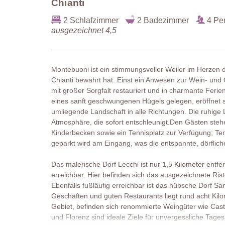
Chianti
2 Schlafzimmer
2 Badezimmer
4 Pe
ausgezeichnet 4,5
Montebuoni ist ein stimmungsvoller Weiler im Herzen d
Chianti bewahrt hat. Einst ein Anwesen zur Wein- und 
mit großer Sorgfalt restauriert und in charmante Fe
eines sanft geschwungenen Hügels gelegen, eröffnet si
umliegende Landschaft in alle Richtungen. Die ruhige
Atmosphäre, die sofort entschleunigt.Den Gästen stehe
Kinderbecken sowie ein Tennisplatz zur Verfügung; Ten
geparkt wird am Eingang, was die entspannte, dörflich
Das malerische Dorf Lecchi ist nur 1,5 Kilometer entfe
erreichbar. Hier befinden sich das ausgezeichnete Ris
Ebenfalls fußläufig erreichbar ist das hübsche Dorf San
Geschäften und guten Restaurants liegt rund acht Kil
Gebiet, befinden sich renommierte Weingüter wie Caste
und Florenz sind ideale Ziele für unvergessliche Tages