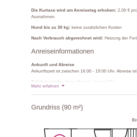
Die Kurtaxe wird am Anreisetag erhoben:
2,00 € pro
Ausnahmen.
Hund bis zu 30 kg:
keine zusätzlichen Kosten
Nach Verbrauch abgerechnet wird:
Heizung der Feri
Anreiseinformationen
Ankunft und Abreise
Ankunftszeit ist zwischen 16:00 - 19:00 Uhr. Abreise i
Zufahrtsstraße:
Ungepflastert, ebenmäßig
Mehr erfahren
Parken:
öffentlich, auf dem Anwesen
Nationaler ID-Code:
IT052013C2LFV3F3I6
Grundriss (90 m²)
E