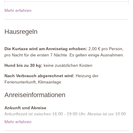
Schlafzimmer 2
Zwei Einzelbetten (welche nicht in ein Doppelbett umgestellt
Mehr erfahren
19 Dez - 02 Jan 2027
1325,00€
werden können), Kleiderschrank, Kommode
Badezimmer
Preise für 2027
Hausregeln
Dusche, Waschbecken, WC
Gemeinschaftspool
Länge: 15 Meter
Die Kurtaxe wird am Anreisetag erhoben:
2,00 € pro Person,
Breite: 7.5 Meter
pro Nacht für die ersten 7 Nächte. Es gelten einige Ausnahmen.
Tiefe: 1.5 Meter
Hund bis zu 30 kg:
keine zusätzlichen Kosten
Zugang: römische Stufen
Geöffnet: April bis Oktober
Nach Verbrauch abgerechnet wird:
Heizung der
Umzäunung: Ja
Ferienunterkunft, Klimaanlage
Ausstattung: Sonnenliegen und –schirme
Reinigung: Chlor
Anreiseinformationen
Entfernung von der Unterkunft: 100Meter
Ankunft und Abreise
Tennisplatz
Ankunftszeit ist zwischen 16:00 - 19:00 Uhr. Abreise ist vor 10:00
Belag: Kunstrasen
Uhr morgens.
Mehr erfahren
Spielausrüstung: vorhanden
Entfernung vom Ferienhaus: 150 Meter
Zufahrtsstraße:
Ungepflastert, ebenmäßig