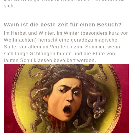
sich.
Wann ist die beste Zeit für einen Besuch?
Im Herbst und Winter. Im Winter (besonders kurz vor
Weihnachten) herrscht eine geradezu magische
Stille, vor allem im Vergleich zum Sommer, wenn
sich lange Schlangen bilden und die Flure von
lauten Schulklassen bevölkert werden.