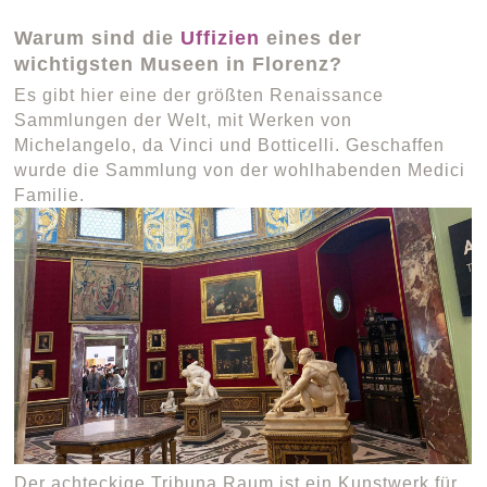
Warum sind die
Uffizien
eines der
wichtigsten Museen in Florenz?
Es gibt hier eine der größten Renaissance
Sammlungen der Welt, mit Werken von
Michelangelo, da Vinci und Botticelli. Geschaffen
wurde die Sammlung von der wohlhabenden Medici
Familie.
Der achteckige Tribuna Raum ist ein Kunstwerk für