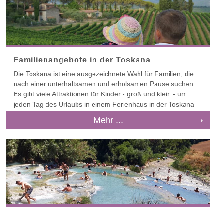
Familienangebote in der Toskana
Die Toskana ist eine ausgezeichnete Wahl für Familien, die
nach einer unterhaltsamen und erholsamen Pause suchen.
Es gibt viele Attraktionen für Kinder - groß und klein - um
jeden Tag des Urlaubs in einem Ferienhaus in der Toskana
auszufüllen.
Mehr ...
Holen Sie sich Ihr Adrenalin mit dem Nervenkitzel einer
Wildwasser-Rafting Tour oder der Abfahrt auf einer der
höchsten Wasserrutschen der Region. Nehmen Sie Ihre
Kinder mit, um auch die wilderen Bewohner der Toskana in
einem der besten Naturparks Italiens zu treffen. Lernen Sie
wie man Eiscreme macht oder machen Sie sich in einem der
Top-Museen schlau. Entdecken Sie unter den toskanischen
Bergen kühle Höhlen oder nehmen Sie ein Boot, um das in
einem See versunkene Dorf zu sehen. Und stellen Sie Ihren
Kindern Pinnochio oder Tyrannosaurus Rex vor.