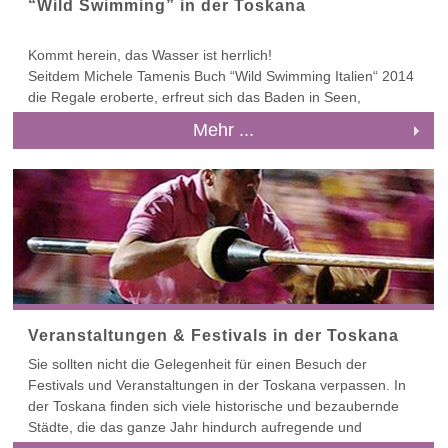
“Wild Swimming” in der Toskana
Bei einem Familienurlaub in der Toskana wird sicher keine
Langeweile aufkommen.
Kommt herein, das Wasser ist herrlich!
Seitdem Michele Tamenis Buch “Wild Swimming Italien“ 2014
die Regale eroberte, erfreut sich das Baden in Seen,
natürlichen Becken, Flüssen, Quellen und Wasserfällen in
Mehr ...
Italien wachsender Beliebtheit. Mit einer Vielzahl an
Naturparks, Feldwegen und wilden Stränden bietet die
Toskana unzählige Möglichkeiten, um neue Badestellen zu
entdecken.
Warum ist “Wild Swimming” – freies Schwimmen – so beliebt?
Tameni schreibt, dass er es liebt „früh morgens in den Wald
zu gehen, wenn der Dunst über dem Wasser aufsteigt, ein
schönes Becken zu finden, auf den Sonnenaufgang zu
warten, und dann hineinzuspringen, sobald die ersten
Strahlen aufs Wasser treffen“. „Das Gefühl, einen neuen Ort
Veranstaltungen & Festivals in der Toskana
zu erkunden, und die unendliche Neugier, was am anderen
Sie sollten nicht die Gelegenheit für einen Besuch der
Ende des Wasserfalls oder hinter der nächsten Biegung eines
Festivals und Veranstaltungen in der Toskana verpassen. In
Flusses liegt“ sei unwiderstehlich.
der Toskana finden sich viele historische und bezaubernde
Wo kann man in der Toskana frei schwimmen?
Städte, die das ganze Jahr hindurch aufregende und
Einige der besten “Wild Swimming“ Badestellen in der