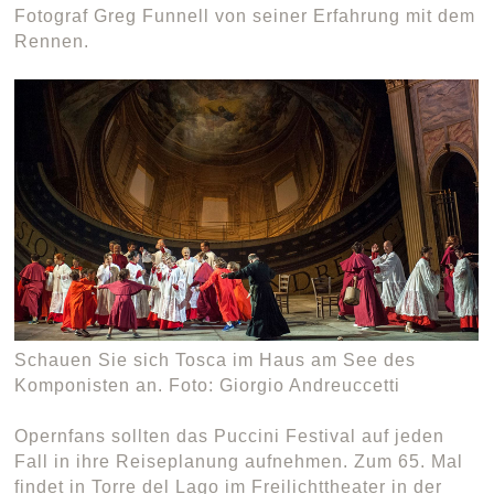
Fotograf Greg Funnell von seiner Erfahrung mit dem
Rennen.
Schauen Sie sich Tosca im Haus am See des
Komponisten an. Foto: Giorgio Andreuccetti
Opernfans sollten das Puccini Festival auf jeden
Fall in ihre Reiseplanung aufnehmen. Zum 65. Mal
findet in Torre del Lago im Freilichttheater in der