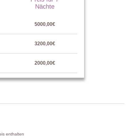
Nächte
5000,00€
llt werden kann), 2 Nachttischchen, 2 Stühle, Kleiderschrank,
3200,00€
2000,00€
gestellt werden können), Kleiderschrank, Kommode
llt werden kann), 2 Nachttischchen, 2 Stühle, Kleiderschrank,
is enthalten