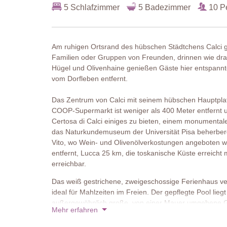
5 Schlafzimmer
5 Badezimmer
10 P
Am ruhigen Ortsrand des hübschen Städtchens Calci ge
Familien oder Gruppen von Freunden, drinnen wie drauß
Hügel und Olivenhaine genießen Gäste hier entspannte
vom Dorfleben entfernt.
Das Zentrum von Calci mit seinem hübschen Hauptpla
COOP-Supermarkt ist weniger als 400 Meter entfernt un
Certosa di Calci einiges zu bieten, einem monumental
das Naturkundemuseum der Universität Pisa beherbergt
Vito, wo Wein- und Olivenölverkostungen angeboten wer
entfernt, Lucca 25 km, die toskanische Küste erreicht 
erreichbar.
Das weiß gestrichene, zweigeschossige Ferienhaus verf
ideal für Mahlzeiten im Freien. Der gepflegte Pool lieg
außergewöhnlich große, von einer Mauer umgebene Ga
Mehr erfahren
Zusammensitzen.