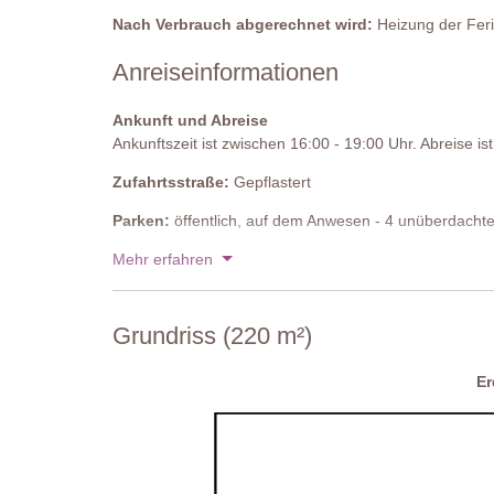
Angrenzendes Badezimmer
Nach Verbrauch abgerechnet wird:
Heizung der Feri
Dusche, Waschbecken, Bidet, WC
Anreiseinformationen
Schlafzimmer 5
Doppelbett (welches nicht in zwei Einzelbetten umges
Ankunft und Abreise
Ankunftszeit ist zwischen 16:00 - 19:00 Uhr. Abreise i
Angrenzendes Badezimmer
Große Dusche, Waschbecken, Bidet, WC
Zufahrtsstraße:
Gepflastert
Privatpool:
Parken:
öffentlich, auf dem Anwesen - 4 unüberdachte
Länge: 9 Meter
Nationaler ID-Code:
Mehr erfahren
IT050003B566RLYLLC
Breite: 3,8 Meter
Tiefe: 1,5 Meter
Zugang: Römische Stufen
Grundriss (220 m²)
Geöffnet: von Mitte Mai bis September
Umzäunung: Ja (aber nicht kindersicher)
Ausstattung: Sonnenliegen, Sonnenschirme, Stühle
E
Reinigung: Sodium hypochlorite
Entfernung von der Unterkunft: 2 Meter