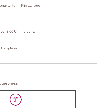
enunterkunft, Klimaanlage
tellt werden kann), 2 Nachttischchen, Kleiderschrank, Kommode
st vor 9:00 Uhr morgens.
 Parkplätze
rdgeschoss