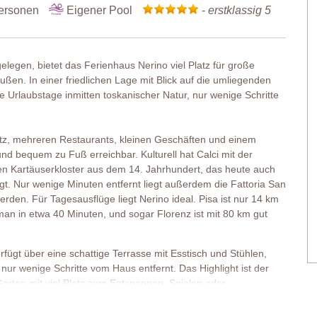
ersonen
Eigener Pool
-
erstklassig 5
legen, bietet das Ferienhaus Nerino viel Platz für große
en. In einer friedlichen Lage mit Blick auf die umliegenden
 Urlaubstage inmitten toskanischer Natur, nur wenige Schritte
tz, mehreren Restaurants, kleinen Geschäften und einem
d bequem zu Fuß erreichbar. Kulturell hat Calci mit der
en Kartäuserkloster aus dem 14. Jahrhundert, das heute auch
. Nur wenige Minuten entfernt liegt außerdem die Fattoria San
den. Für Tagesausflüge liegt Nerino ideal. Pisa ist nur 14 km
man in etwa 40 Minuten, und sogar Florenz ist mit 80 km gut
ügt über eine schattige Terrasse mit Esstisch und Stühlen,
t nur wenige Schritte vom Haus entfernt. Das Highlight ist der
rten mit viel Platz zum Entspannen, Spielen oder