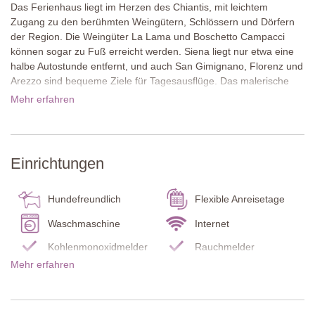
Das Ferienhaus liegt im Herzen des Chiantis, mit leichtem
Zugang zu den berühmten Weingütern, Schlössern und Dörfern
der Region. Die Weingüter La Lama und Boschetto Campacci
können sogar zu Fuß erreicht werden. Siena liegt nur etwa eine
halbe Autostunde entfernt, und auch San Gimignano, Florenz und
Arezzo sind bequeme Ziele für Tagesausflüge. Das malerische
Dorf San Gusmè liegt nur zwei Kilometer entfernt und verfügt
Mehr erfahren
über einen kleinen Lebensmittelladen, und Villa a Sesta ist nur
sieben Minuten mit dem Auto entfernt und ist trotz seiner geringen
Größe bekannt für seine ausgezeichneten Restaurants, darunter
zwei mit Michelin-Sternen. Castelnuovo Berardenga, etwas weiter
Einrichtungen
entfernt, bietet alle wichtigen Einrichtungen, darunter
Supermärkte, sowie eine größere Auswahl an Restaurants.
Hundefreundlich
Flexible Anreisetage
Das zweistöckige Natursteinhaus verfügt über ein sehr
großzügiges Raumkonzept und eine überdachte Terrasse, die
Waschmaschine
Internet
perfekt für gemeinsame Mahlzeiten und gesellige Stunden ist. Der
Kohlenmonoxidmelder
Rauchmelder
Poolbereich ist eingezäunt, was besonders für Familien mit
Mehr erfahren
kleinen Kindern praktisch ist. Zwei der Schlafzimmer befinden sich
Feuerlöscher
Küche
im Erdgeschoss, eines davon ist auch für Gäste mit
Endreinigung
Kühl-/ Gefrierschrank
eingeschränkter Mobilität geeignet.
Bettwäsche und
Pool Badelaken