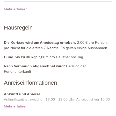
Angrenzendes Badezimmer
Mehr erfahren
19 Dez - 02 Jan 2027
3940,00€
Dusche, Waschbecken, WC.
Schlafzimmer 2
Preise für 2027
Hausregeln
Doppelbett (kann nicht in ein Zweibettzimmer umgestellt werden),
Stuhl, Kommode.
Die Kurtaxe wird am Anreisetag erhoben:
2,00 € pro Person,
Badezimmer
pro Nacht für die ersten 7 Nächte. Es gelten einige Ausnahmen.
Dusche, Waschbecken, WC.
Hund bis zu 30 kg:
7,00 € pro Haustier pro Tag
Erster Stock
Nach Verbrauch abgerechnet wird:
Heizung der
Wohnzimmer
Ferienunterkunft
Sofa, Sessel, Stühle, Kamin, Ventilator,.
Anreiseinformationen
Küche 2
Komplett ausgestattet, Tisch und Stühle, Ventilator.
Ankunft und Abreise
Ankunftszeit ist zwischen 16:00 - 19:00 Uhr. Abreise ist vor 10:00
Schlafzimmer 3
Uhr morgens.
Mehr erfahren
Doppelbett (kann in ein Zweibettzimmer umgestellt werden),
Zufahrtsstraße:
Ungepflastert, unregelmäßig, wir empfehlen ein
Schrank, Kommode, Bücherregal. Tür zum