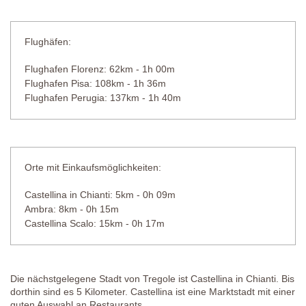
Küche
Komplett ausgestattet, Gefrier-Kühlschrank, Geschirrschrank, 4-
Flughäfen:
flammiger Gasherd.
Flughafen Florenz: 62km - 1h 00m
Badezimmer
Flughafen Pisa: 108km - 1h 36m
Waschbecken, WC, Dusche.
Flughafen Perugia: 137km - 1h 40m
Schlafzimmer 7
Doppelbett (welches nicht in zwei Einzelbetten umgestellt werden
kann), Nachttischchen, Schrank, Stuhl, Kofferablage,
Klimaanlage.
Orte mit Einkaufsmöglichkeiten:
Badezimmer
Castellina in Chianti: 5km - 0h 09m
Badewanne mit Duschvorrichtung, Waschbecken, WC.
Ambra: 8km - 0h 15m
Castellina Scalo: 15km - 0h 17m
Privatpool
Länge:
14 Meter
Breite:
7 Meter
Tiefe:
1,2 - 2,2 Meter
Die nächstgelegene Stadt von Tregole ist Castellina in Chianti. Bis
Zugang:
Römische Stufen
dorthin sind es 5 Kilometer. Castellina ist eine Marktstadt mit einer
Geöffnet:
15. Mai bis Ende September
guten Auswahl an Restaurants.