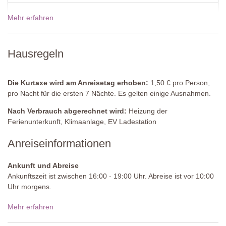
Kleiderschrank, Stuhl, Tisch, Klimaanlage.
Mehr erfahren
12 Dez - 02 Jan 2027
5580,00€
Angrenzendes Badezimmer
Dusche, Waschbecken, Bidet, WC.
Preise für 2027
Hausregeln
Schlafzimmer 2
Doppelbett (welches nicht in zwei Einzelbetten umgestellt werden
kann), Nachtischchen, Eck-Kleiderschrank, Tisch, Stuhl,
Die Kurtaxe wird am Anreisetag erhoben:
1,50 € pro Person,
Klimaanlage.
pro Nacht für die ersten 7 Nächte. Es gelten einige Ausnahmen.
Angrenzendes Badezimmer
Nach Verbrauch abgerechnet wird:
Heizung der
Dusche, Waschbecken, WC.
Ferienunterkunft, Klimaanlage, EV Ladestation
Schlafzimmer 3
Anreiseinformationen
Doppelbett (welches nicht in zwei Einzelbetten umgestellt werden
kann), Nachttischchen, Kleiderschrank, Stuhl, Tagesbett,
Ankunft und Abreise
Klimaanlage.
Ankunftszeit ist zwischen 16:00 - 19:00 Uhr. Abreise ist vor 10:00
Uhr morgens.
Angrenzendes Badezimmer
Dusche, Waschbecken, WC, Bidet.
Zufahrtsstraße:
Ungepflastert, ebenmäßig
Mehr erfahren
Parken:
privat, auf dem Anwesen - 10 unüberdachte Parkplätze
Schlafzimmer 4