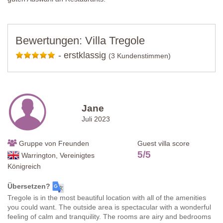
Umzäunung:
nein
Ausstattung:
Sonnenliegen und Pavillon
Reinigung:
chlorfrei
Entfernung von der Unterkunft:
50 Meter
Bewertungen: Villa Tregole
-
erstklassig
(3 Kundenstimmen)
Jane
Juli 2023
Gruppe von Freunden
Guest villa score
5
/
5
Warrington, Vereinigtes
Königreich
Übersetzen?
Tregole is in the most beautiful location with all of the amenities
you could want. The outside area is spectacular with a wonderful
feeling of calm and tranquility. The rooms are airy and bedrooms