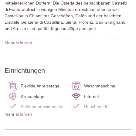
mittelalterlichen Dörfern. Die Osteria des benachbarten Castello
di Fonterutoli ist in wenigen Minuten erreichbar, ebenso wie
Castellina in Chianti mit Geschäften, Cafés und der beliebten
Eisdiele Gelateria di Castellina. Siena, Florenz, San Gimignano
und Arezzo sind gut für Tagesausflüge geeignet.
Das Natursteinhaus liegt ruhig und ist von einem großzügigen
Mehr erfahren
Garten mit alten Bäumen, möblierten Terrassen und einem
großen Pool umgeben, perfekt zum Entspannen im Freien.
Die Villa besteht aus einem Haupthaus mit vier Schlafzimmern im
Einrichtungen
Obergeschoss und einem offenen Wohn-, Ess- und
Küchenbereich im Erdgeschoss sowie zwei separaten
Wohnungen mit eigenen Eingängen. Eine Wohnung bietet zwei
Flexible Anreisetage
Waschmaschine
Schlafzimmer, die andere ein Schlafzimmer im Erdgeschoss.
Klimaanlage
Internet
Innen sorgt eine stilvolle Kombination aus traditionellen
Kohlenmonoxidmelder
Rauchmelder
Elementen wie Holzbalkendecken und Terrakottaböden sowie
Mehr erfahren
liebevoll ausgewählter Einrichtung für toskanisches Flair.
Feuerlöscher
Terrasse
Garten
Grill
Das Weingut bietet Führungen und Weinverkostungen. Auf
Wunsch kann ein privater Koch typische Gerichte oder
Wohnzimmer
Kamin