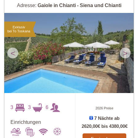
Adresse:
Gaiole in Chianti - Siena und Chianti
Exklusiv
bei To Toskana
<
>
3
3
6
2026 Preise
7 Nächte ab
Einrichtungen
2620,00€
bis
4380,00€