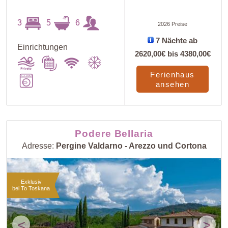
3
5
6
2026 Preise
7 Nächte ab
Einrichtungen
2620,00€
bis
4380,00€
Ferienhaus
ansehen
Podere Bellaria
Adresse:
Pergine Valdarno - Arezzo und Cortona
Exklusiv
bei To Toskana
<
>