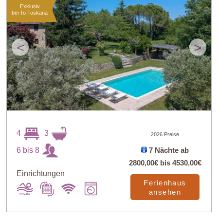
Exklusiv
bei To Toskana
<
>
4
3
2026 Preise
6 bis 8
7 Nächte ab
2800,00€
bis
4530,00€
Einrichtungen
Ferienhaus
ansehen