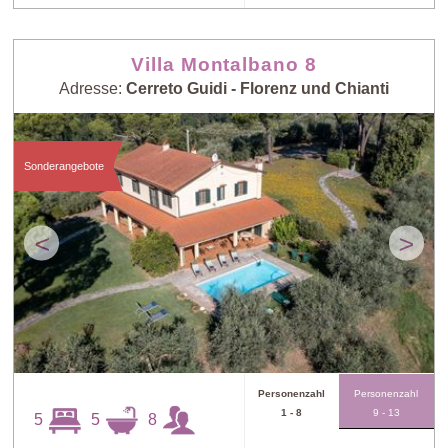
Villa Montalbano 8
Adresse:
Cerreto Guidi - Florenz und Chianti
Sonderangebote
<
>
Personenzahl
Personenzahl
1 - 8
9 - 13
5
5
8