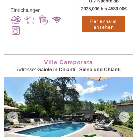
7 Nächte ab
2925,00€
bis
4580,00€
Einrichtungen
Ferienhaus
ansehen
Villa Camporata
Adresse:
Gaiole in Chianti - Siena und Chianti
<
>