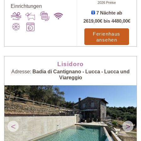
2026 Preise
Einrichtungen
7 Nächte ab
Art
X
2619,00€
bis
4480,00€
Ferienhaus
ansehen
Preis: niedrig >
Zufall
hoch
Lisidoro
Preis: hoch >
Personenzahl:
Adresse:
Badia di Cantignano - Lucca - Lucca und
niedrig
niedrig > hoch
Viareggio
Personenzahl:
Neueste Häuser
hoch > niedrig
<
>