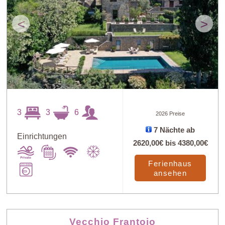
<
>
3
3
6
2026 Preise
7 Nächte ab
Einrichtungen
2620,00€
bis
4380,00€
Ferienhaus
ansehen
Vecchio Frantoio