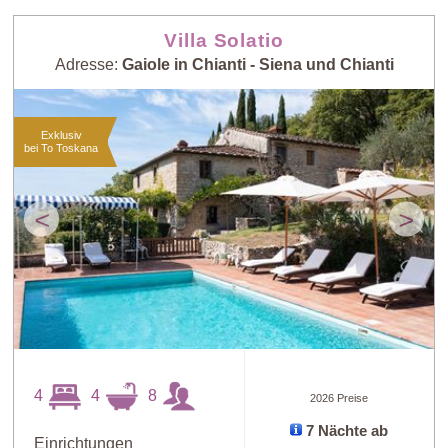
Villa Solatio
Adresse:
Gaiole in Chianti - Siena und Chianti
Exklusiv
bei To Toskana
<
>
4
4
8
2026 Preise
7 Nächte ab
Einrichtungen