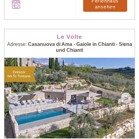
Ferienhaus
ansehen
Le Volte
Adresse:
Casanuova di Ama - Gaiole in Chianti - Siena
und Chianti
Exklusiv
bei To Toskana
<
>