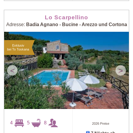
Lo Scarpellino
Adresse:
Badia Agnano - Bucine - Arezzo und Cortona
Exklusiv
bei To Toskana
<
>
4
5
8
2026 Preise