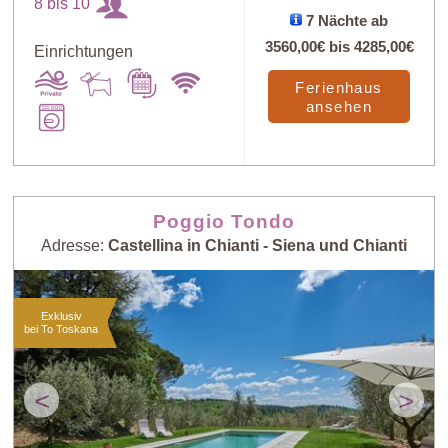
8 bis 10
7 Nächte ab
3560,00€
bis
4285,00€
Einrichtungen
Ferienhaus
ansehen
Poggio Tondo
Adresse:
Castellina in Chianti - Siena und Chianti
Exklusiv
bei To Toskana
<
>