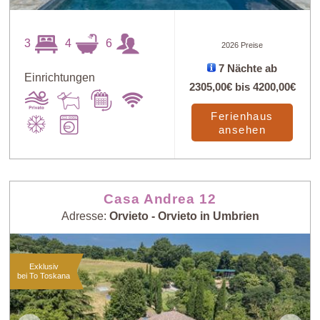
3
4
6
2026 Preise
7 Nächte ab
Einrichtungen
2305,00€
bis
4200,00€
Ferienhaus
ansehen
Casa Andrea 12
Adresse:
Orvieto - Orvieto in Umbrien
Exklusiv
bei To Toskana