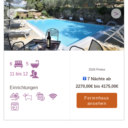
<
>
6
5
2026 Preise
11 bis 12
7 Nächte ab
2270,00€
bis
4175,00€
Einrichtungen
Ferienhaus
ansehen