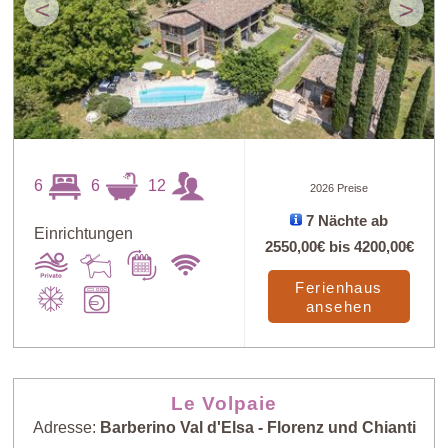
<
>
6
6
12
2026 Preise
7 Nächte ab
Einrichtungen
2550,00€
bis
4200,00€
Ferienhaus
ansehen
Le Volpaie
Adresse:
Barberino Val d'Elsa - Florenz und Chianti