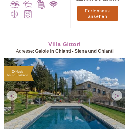
Ferienhaus
ansehen
Villa Gittori
Adresse:
Gaiole in Chianti - Siena und Chianti
Exklusiv
bei To Toskana
<
>