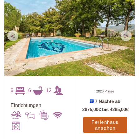
<
>
6
6
12
2026 Preise
7 Nächte ab
Einrichtungen
2875,00€
bis
4285,00€
Ferienhaus
ansehen