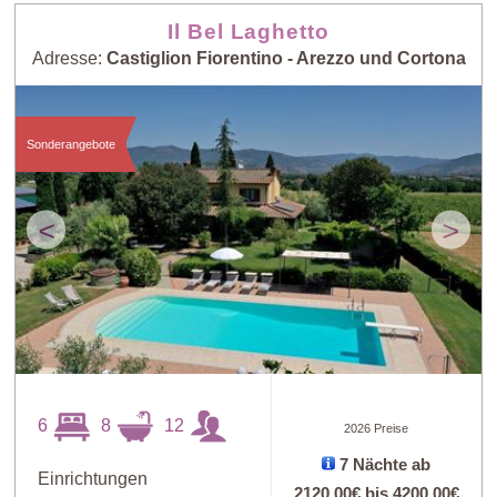
Il Bel Laghetto
Adresse:
Castiglion Fiorentino - Arezzo und Cortona
Sonderangebote
<
>
6
8
12
2026 Preise
7 Nächte ab
Einrichtungen
2120,00€
bis
4200,00€