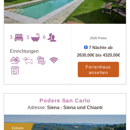
3
3
6
2026 Preise
7 Nächte ab
Einrichtungen
2630,00€
bis
4320,00€
Ferienhaus
ansehen
Podere San Carlo
Adresse:
Siena - Siena und Chianti
Exklusiv