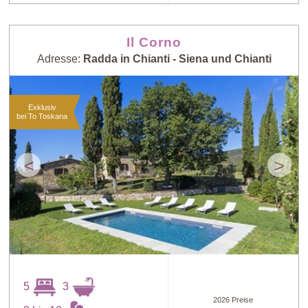
Il Corno
Adresse:
Radda in Chianti - Siena und Chianti
Exklusiv
bei To Toskana
<
>
5
3
2026 Preise