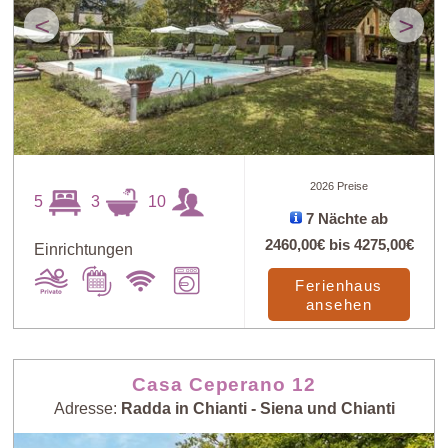
<
>
2026 Preise
5
3
10
7 Nächte ab
2460,00€
bis
4275,00€
Einrichtungen
Ferienhaus
ansehen
Casa Ceperano 12
Adresse:
Radda in Chianti - Siena und Chianti