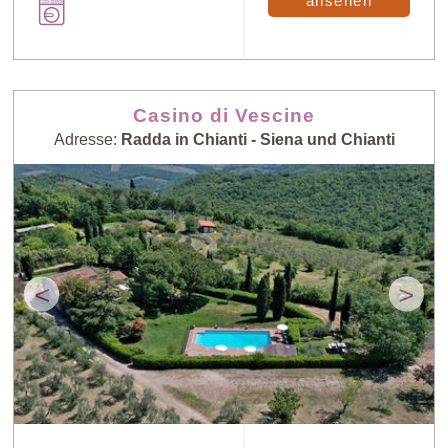
ansehen
Casino di Vescine
Adresse:
Radda in Chianti - Siena und Chianti
<
>