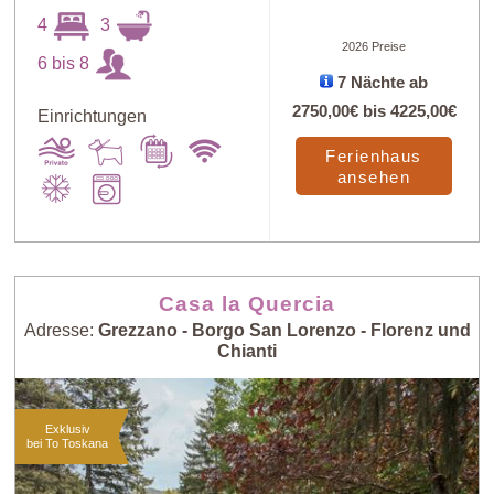
4
3
2026 Preise
6 bis 8
Art
X
7 Nächte ab
2750,00€
bis
4225,00€
Einrichtungen
Ferienhaus
Preis: niedrig >
Zufall
ansehen
hoch
Preis: hoch >
Personenzahl:
niedrig
niedrig > hoch
Casa la Quercia
Adresse:
Grezzano - Borgo San Lorenzo - Florenz und
Chianti
Personenzahl:
Neueste Häuser
hoch > niedrig
Exklusiv
bei To Toskana