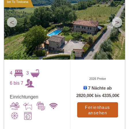
bei To Toskana
<
>
4
3
2026 Preise
6 bis 7
7 Nächte ab
2820,00€
bis
4335,00€
Einrichtungen
Ferienhaus
ansehen